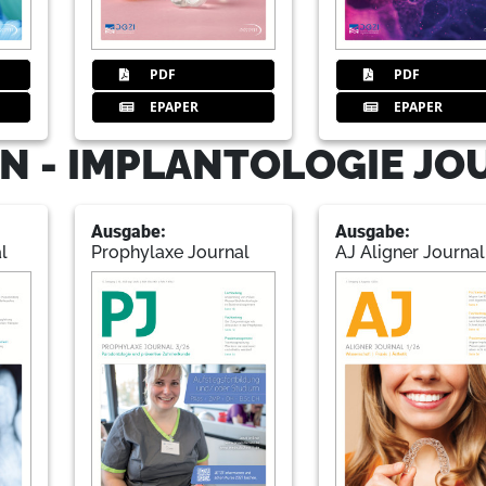
PDF
PDF
32
Wurzelheber zur gewebeschonen
EPAPER
EPAPER
Redaktion
N - IMPLANTOLOGIE JO
33
Digital vernetzte Implantatbeha
Ausgabe:
Ausgabe:
Redaktion
l
Prophylaxe Journal
AJ Aligner Journal
34
Markt
Redaktion
35
Hager & Werken GmbH & Co. KG