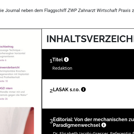
ie Journal neben dem Flaggschiff
ZWP Zahnarzt Wirtschaft Praxis
z
INHALTSVERZEICH
1
Titel
Redaktion
2
LASAK s.r.o.
3
Editorial: Von der mechanischen zu
Paradigmenwechsel
Dr. Elisabeth Jacobi-Gresser, Referentin 