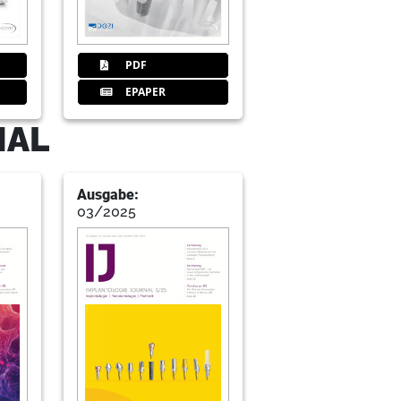
gegen die Natur“
PDF
EPAPER
an Dr. Peter Waldecker
NAL
Ausgabe:
03/2025
Zahnärztliche Implantologie e.V.: DGZI
Zahnärztliche Implantologie e.V.: