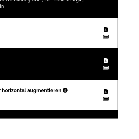
in
 horizontal augmentieren
on mit Implantat- und Prothetikerhalt