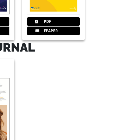
PDF
den Extraktion
EPAPER
URNAL
ndlung