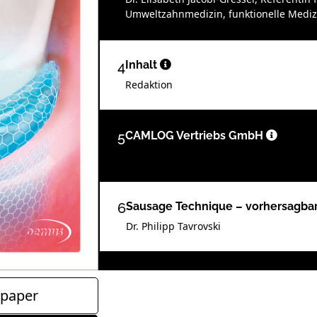
Umweltzahnmedizin, funktionelle Mediz
4
Inhalt
Redaktion
5
CAMLOG Vertriebs GmbH
6
Sausage Technique – vorhersagbar
Dr. Philipp Tavrovski
10
Periimplantäre Knochenregenerati
paper
Dr. Jochen Tunkel