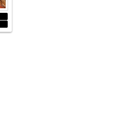
9 mm
er Pflege
xierung auf Implantaten
eration