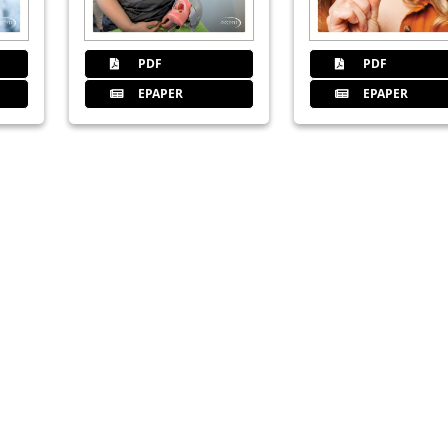
37
Fallberichte von BioniQ mit Ø 2,
PDF
PDF
Redaktion
EPAPER
EPAPER
38
Implantate: Langlebig bei richtig
Redaktion
39
ODSecure® – sichere Prothesenfi
Redaktion
40
Innovation in der Knochenregen
Redaktion
41
Dentaurum GmbH & Co. KG