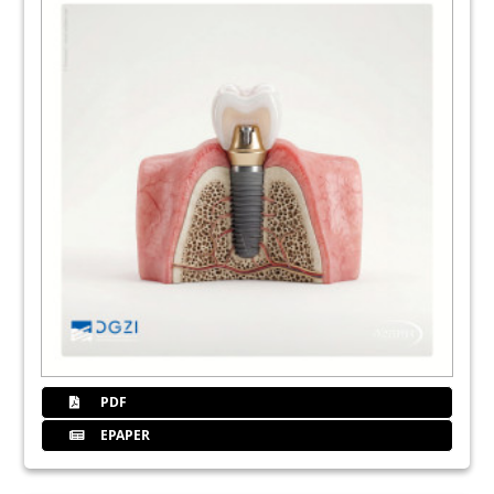
22
6. Leitlinienkonferenz auf Schloss
Ahrenthal
Priv.-Doz. Dr. Stefan Röhling
24
DGZI - Deutsche Gesellschaft für
Zahnärztliche Implantologie e.V.:
Mitgliedsantrag
25
DGZI - Deutsche Gesellschaft für
Zahnärztliche Implantologie e.V.:
Curriculum
26
Produkte
Redaktion
31
Dentsply Sirona Deutschland GmbH
PDF
EPAPER
33
W&H Deutschland GmbH