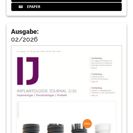
64
Berlin Calling ClearCorrect®
EPAPER
Redaktion
65
Biologisierung in Implantologie und
Regenerativer Zahnmedizin
Ausgabe:
Redaktion
02/2026
66
Biologisierung in Implantologie und
Regenerativer Zahnmedizin
Redaktion
67
La dolce Vita meets zahnärztliche
Fortbildung – Giornate Veronesi im Juni in
Valpolicella/Italien
Redaktion
68
ITI: Gemeinsam erfolgreich auf Kurs
Priv.-Doz. Dr. Stefan Röhling
71
Sonne, Strand und Meer: Ostseekongress
in Warnemünde