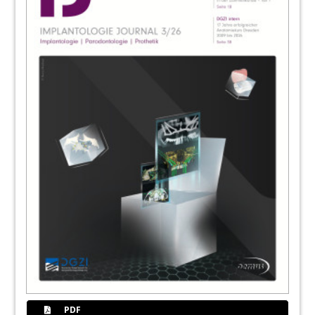
56
Herzlichen Dank sagen das Team des
Implantologie Journal und die DGZI!
Redaktion
58
News
Redaktion
60
30 Jahre: OEMUS launcht Website zum
Jubiläum
Redaktion
62
Wiesbadener Forum für Innovative
Implantologie im Juni mit Top-Referenten
Redaktion
63
Events: Vorschau
Redaktion
PDF