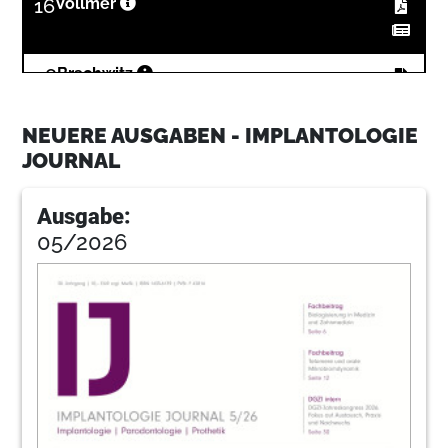
16
Vollmer
28
Brachwitz
NEUERE AUSGABEN - IMPLANTOLOGIE
34
Neugebauer
JOURNAL
Ausgabe:
42
Gernhardt
05/2026
48
Borsay
52
Hentschel
56
Ksi