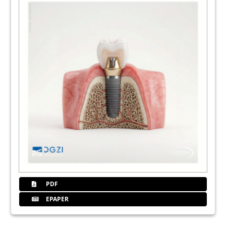
62
Hofmann
70
Erstellerinfo
77
Dgzi
78
Judy
82
Marburg
PDF
EPAPER
84
Members