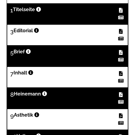
1
Titelseite
3
Editorial
5
Brief
7
Inhalt
8
Heinemann
9
Asthetik