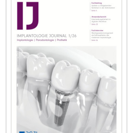
79
CAMLOG Vertriebs GmbH
80
Events/ Impressum
Redaktion
81
Implant Concept GmbH
82
BEGO Implant Systems GmbH & Co. KG