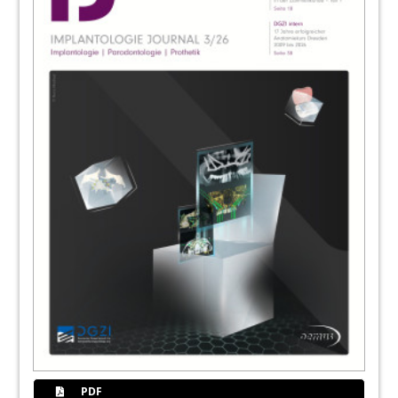
Redaktion
52
Membran-Performance für umfassende
Geweberegeneration
Stephanie Habich
53
Hager & Werken GmbH & Co. KG
54
Software für navigierte Implantologie –
Patientenbindung, beschleunigte
Implantatplanung und Dokumentation
Redaktion
56
Digitale Abformung mithilfe von
Intraoralscannern
Dr. Maren Kahle, M.Sc.
58
Zahnkredit bringt Vorteile für Patient und
PDF
Zahnarzt