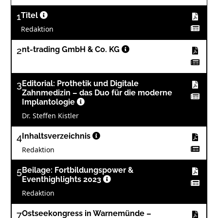
1
Titel
Redaktion
2
nt-trading GmbH & Co. KG
3
Editorial: Prothetik und Digitale
Zahnmedizin – das Duo für die moderne
Implantologie
Dr. Steffen Kistler
4
Inhaltsverzeichnis
Redaktion
5
Beilage: Fortbildungspower &
Eventhighlights 2023
Redaktion
7
Ostseekongress in Warnemünde –