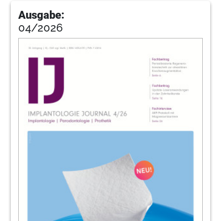
Ausgabe:
27
Neoss GmbH
04/2026
33
LASAK Ltd.
34
DGZI startet neue Kooperation mit
Fortbildungspartner
Dr. Rolf Vollmer
36
DGZI „Implant Dentistry Award“ 2023 und
Digitale Poster-Präsentation: 52.
Internationaler Jahreskongress der DGZI
in Hamburg
Redaktion
37
DGZI: Blended Learning und Online
Campus