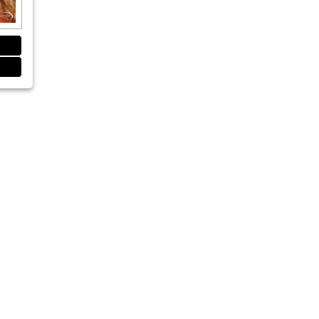
etrachtet
mplantate „made in Germany“
as Matthes und Detlef Hille