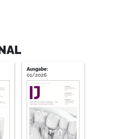
ür die Sofortimplantation
dent. Anders Henningsen, Elika Madani,Dr. med.
r. med. dent. Ralf Smeets
ung im Unterkiefer
NAL
Ausgabe:
auma
01/2026
H