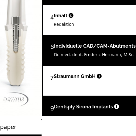
4
Inhalt
Redaktion
6
Individuelle CAD/CAM-Abutments
Dr. med. dent. Frederic Hermann, M.Sc.
7
Straumann GmbH
9
Dentsply Sirona Implants
paper