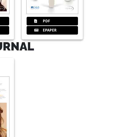
PDF
EPAPER
 GmbH
URNAL
n