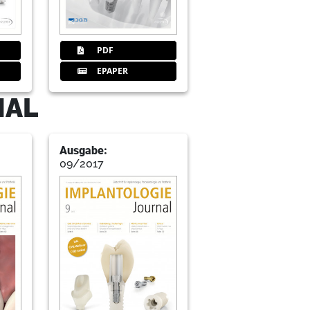
PDF
e Zementieren und Verschrauben
EPAPER
ard Neuendorff, ZTM Janez Fiderschek
NAL
d periimplären Infektionen
Ausgabe:
09/2017
nftskongress für die zahnärztliche
ärztliche Implantologie der DGZI