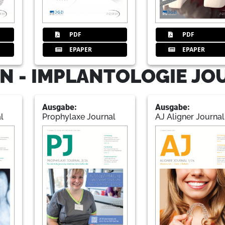
42
Studiengruppen & Geburtstage
Redaktion
PDF
PDF
EPAPER
EPAPER
43
Geistlich Biomaterials Vertriebs
N - IMPLANTOLOGIE JO
Ausgabe:
Ausgabe:
44
Produkte
l
Prophylaxe Journal
AJ Aligner Journal
Redaktion
49
W&H Deutschland GmbH | Laufe
51
Acteon Germany GmbH