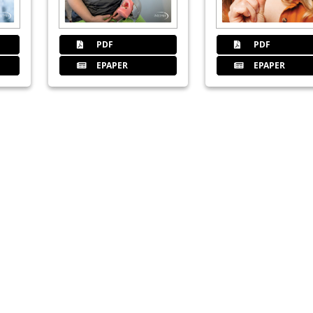
PDF
PDF
53
Dentegris Deutschland GmbH
EPAPER
EPAPER
54
Gute Ideen setzen sich durch
Michael Ludwig im Gespräch
58
Implantologie – einmal anders b
Dr. Stefan Scherg im Gespräch
60
Nachfrage steigend: Präzisionsi
Georg Isbaner im Gespräch mit Matthi