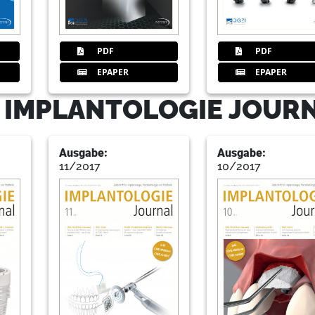
PDF
PDF
28
Festsitzende Totalprothetik ohn
EPAPER
EPAPER
Dr. Karl-Ludwig Ackermann, ZTM Gerh
- IMPLANTOLOGIE JOUR
34
Behandlung von parodontalen un
Prof. Vincenzo Iorio-Siciliano
Ausgabe:
Ausgabe:
11/2017
10/2017
38
Visions in Implantology – 1. Zuku
Implantologie der DGZI
39
1. Zukunftskongress für die zahn
Dr. Georg Bach im Gespräch