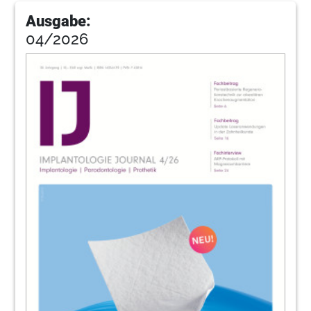
72
Bach
Ausgabe:
04/2026
78
Members
80
Ruge
82
Impressum