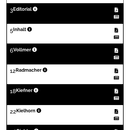
3
Editorial
5
Inhalt
6
Vollmer
12
Radmacher
18
Kiefner
22
Kielhorn