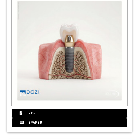
54
Herstellerinfo
60
Oraltronics
64
Treffen
67
Leiter
68
Engelke
PDF
EPAPER
70
Isbaner