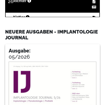
26
Richter
32
Kistler
NEUERE AUSGABEN - IMPLANTOLOGIE
36
Broos
JOURNAL
Ausgabe:
38
Olivier
05/2026
42
Borsay
46
Gernhardt
52
Michalides