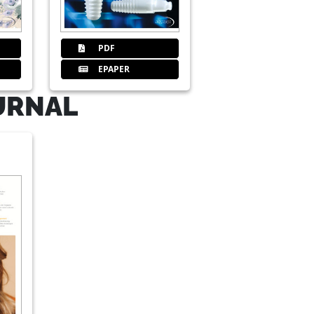
PDF
EPAPER
URNAL