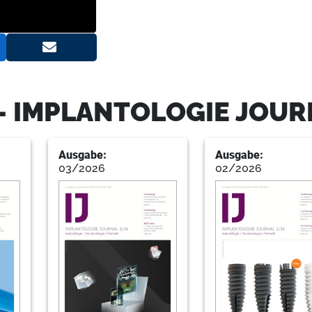
42
Valentin
50
Podstata
- IMPLANTOLOGIE JOUR
54
Pr
Ausgabe:
Ausgabe:
03/2026
02/2026
66
Nedja
70
Biocare