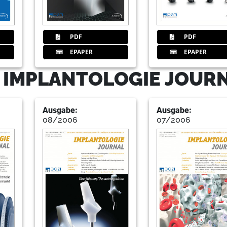
71
Unna
PDF
PDF
EPAPER
EPAPER
- IMPLANTOLOGIE JOUR
72
Aktuell
Ausgabe:
Ausgabe:
08/2006
07/2006
73
Wtp
74
Kk