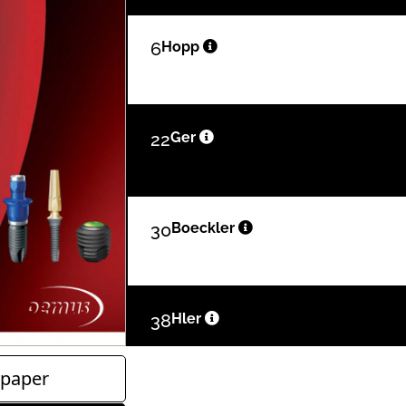
6
Hopp
22
Ger
30
Boeckler
38
Hler
paper