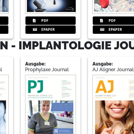
76
Aktuelles
PDF
PDF
EPAPER
EPAPER
82
Impressum
N - IMPLANTOLOGIE JO
Ausgabe:
Ausgabe:
l
Prophylaxe Journal
AJ Aligner Journal