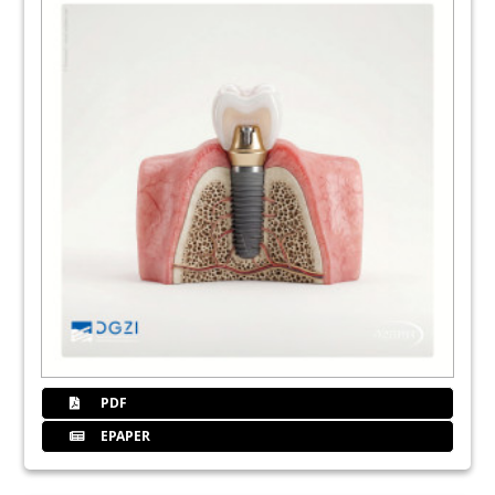
23
bredent GmbH & Co. KG
25
Dentalpoint AG
26
Sofortimplantation digital umgesetzt
Dr. Inga Boehncke M.Sc.
29
LASAK Ltd.
30
Spannungsfelder in Oraler Implantologie
Dr. Georg Bach
PDF
34
DGZI inter: News
EPAPER
Redaktion