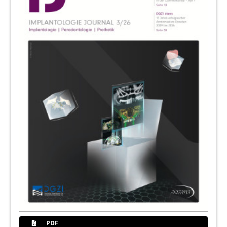
54
Biomaterialportfoliomaßgeblich erweitert
Redaktion
56
Interview: „Beispielloser Implantaterfolg
durch Langzeitstudien belegt“
Ein Interview mit Dr. Wolfgang Winges
59
W&H Deutschland GmbH
60
Schwellungen und Schmerzen reduzieren
– DGMKG empfiehlt neue Methode
Redaktion
62
„Deutschlands schönste Zahnarztpraxis“
befindet sich im „Weltraum“
Redaktion
PDF
64
Von Träumen und Realitäten