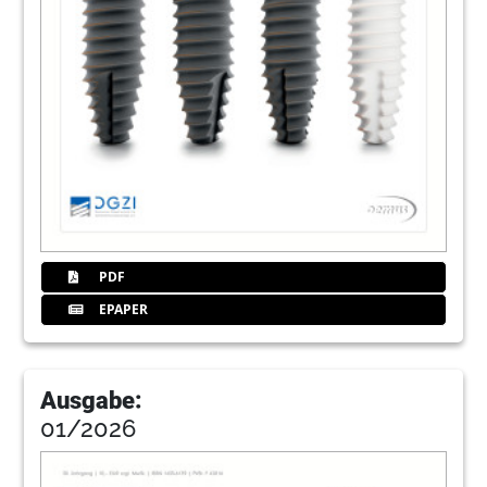
73
Webinar mit Prof. Wainwright zum Patent™
Implantatsystem
74
Kongresse, Kurse und Symposien/
Impressum
Redaktion
75
Champions-Implants GmbH
76
BEGO Implant Systems GmbH & Co. KG
PDF
EPAPER
Ausgabe:
01/2026