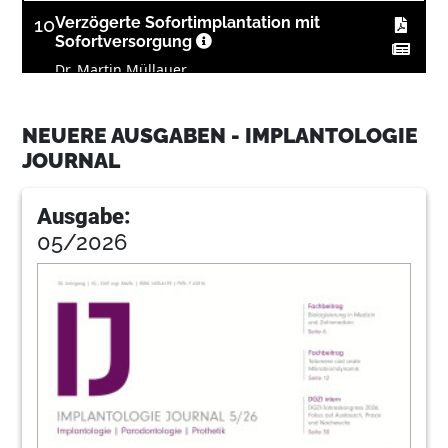
10
Verzögerte Sofortimplantation mit
Sofortversorgung
Dr. Martin Müllauer
11
Zircon Medical Management AG
NEUERE AUSGABEN - IMPLANTOLOGIE
JOURNAL
17
Neoss GmbH
Ausgabe:
05/2026
18
Rehabilitation der ästhetischen Zone mit
Keramikimplantaten
Dr. Rouven Wagner
22
DGZI intern: Studiengruppen &
Geburtstage
Redaktion
23
DGZI - Deutsche Gesellschaft für