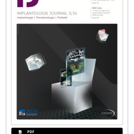
Redaktion
54
Wie Sie die Kaufbereitschaft – trotz der
drohenden Inflation – steigern
Wolfgang J. Lihl
58
Kongresse, Kurse und Symposien/
Impressum
Redaktion
59
Implantologie und moderne
Zahnheilkunde in Valpolicella/Italien
60
BEGO Implant Systems GmbH & Co. KG
PDF