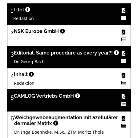
1
Titel
Redaktion
2
NSK Europe GmbH
3
Editorial: Same procedure as every year?!
Dr. Georg Bach
4
Inhalt
Redaktion
5
CAMLOG Vertriebs GmbH
6
Weichgewebeaugmentation mit azellulärer
dermaler Matrix
Dr. Inga Boehncke, M.Sc., ZTM Moritz Thole