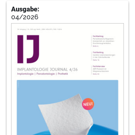
31
Dentaurum Implants GmbH
Ausgabe:
04/2026
33
Henry Schein Dental Deutschland GmbH
36
Implantatprothetische Versorgung des
zahnlosen Oberkiefers
Dr. Mischa Krebs, ZTM Thorsten Peter
37
Henry Schein Dental Deutschland GmbH
39
Dentegris Deutschland GmbH
42
Marktübersicht: Digitale
Behandlungsplanung im Überblick
Dr. med. Frank Schaefer, Dr. rer. nat. Dagmar