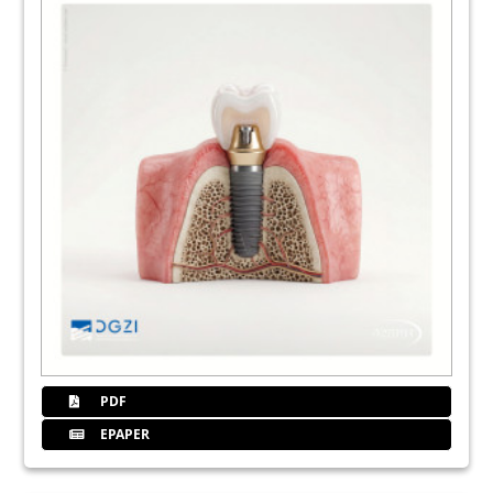
20
Full-Arch-Sofortversorgung im Oberkiefer
auf vier Implantaten
Dr. Joachim Beck-Mußotter, M.Sc., M.Sc., MME
21
Dentsply Sirona - The Dental Solutions
Company™
23
Implant Direct Europe AG
27
Straumann GmbH
28
Konfektionierte Verbindungs­elemente zur
PDF
Verankerung von Zahnprothesen auf
Implantaten
EPAPER
Dr. Martin Müllauer