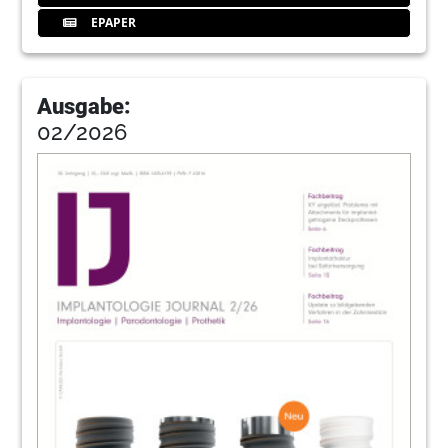
64
EPAPER
Redaktion
67
ICT Europe GmbH
Ausgabe:
02/2026
68
Intelligentes Knochenmanagement –
Frankfurter Implantologie Tage (FIT)
Georg Isbaner
71
iSy by CAMLOG
72
Ostseekongress / 9. Norddeutsche ­
Implantologietage
Redaktion
73
IMPLANTOLOGY START UP & 17.
Expertensymposium - Implantologie für
versierte Anwender