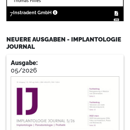
Thomas Fillies
7
Instradent GmbH
9
Dentsply Sirona Implants
NEUERE AUSGABEN - IMPLANTOLOGIE
JOURNAL
11
Heraeus Kulzer GmbH
Ausgabe:
05/2026
12
Periimplantäre Erkrankungen – Erkennen,
Therapieren und Vorbeugen
Priv.-Doz. Dr. Dirk Ziebolz, M.Sc., ZA Gerhard
Schmalz, Priv.-Doz. Dr. Sven Rinke, M.Sc., M.Sc.
15
Nobel Biocare Deutschland GmbH
17
Nobel Biocare Deutschland GmbH