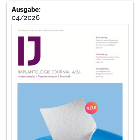
44
Produkte
Ausgabe:
Redaktion
04/2026
52
Individueller Gingivaformer schafft neue
Möglichkeiten
Redaktion
54
Interview: Kompetenz fokussiert auf
Biomaterialien
Dr. Mike Barbeck im Gespräch
60
Begeisterte Teilnehmer beim PEERS
Online-Kongress
Redaktion
62
„The Bone sets the Tone and the Tissue is
the Issue“
Redaktion
64
News