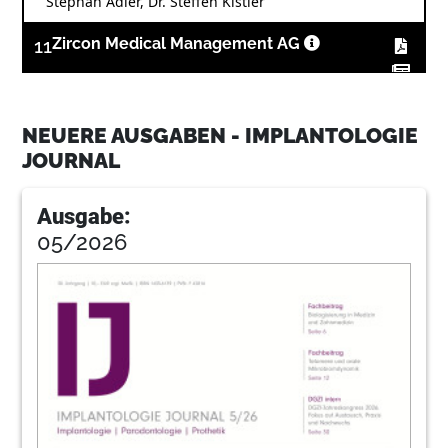
Stephan Adler, Dr. Steffen Kistler
11
Zircon Medical Management AG
14
Einfluss biologischer und technischer
NEUERE AUSGABEN - IMPLANTOLOGIE
Faktoren auf den Implantaterfolg
JOURNAL
Univ.-Prof. Dr. Dr. Wolf-Dieter Grimm, Dr. Richard
Schmitz
Ausgabe:
15
Dentsply Sirona Deutschland GmbH | Impla
05/2026
21
Geistlich Biomaterials
Vertriebsgesellschaft mbH
29
Septodont GmbH
30
Augmentation eines komplexen