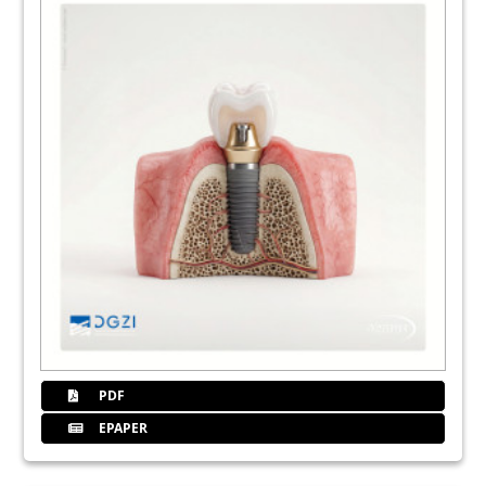
Knochendefekts
Dr. med. dent. Robert Würdinger
36
Sinusbodenaugmentation mit
Osseodensification-Technik
Prof. Dr. Dr. Florian Stelzle
39
Dentalpoint AG
40
Interview: Flexibel und zeitgemäß
fortbilden
Thorsten Stenger im Gespräch
42
DGZI intern: Mitgliedsantrag
Redaktion
PDF
43
DGZI - Deutsche Gesellschaft für
EPAPER
Zahnärztliche Implantologie e.V.