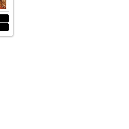
 Zahnärztliche Implantologie e.V.
owledge is key“
ngruppe: „New Generation of Oral