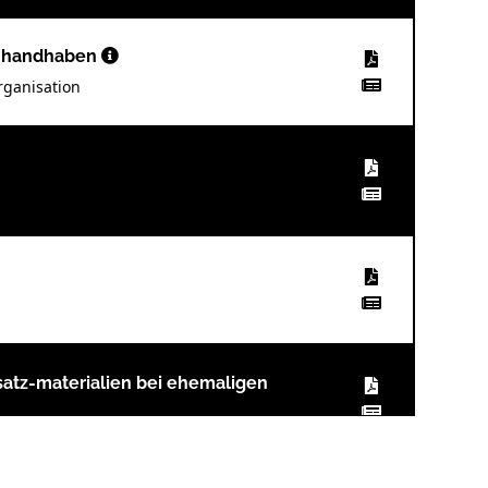
er handhaben
rganisation
atz-materialien bei ehemaligen
 Landes, Robert Sader, Shahram Ghanaati