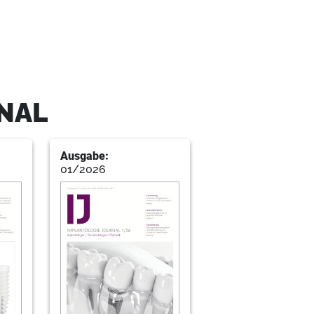
H
NAL
Ausgabe:
gesellschaft mbH
01/2026
nd GmbH
chen-regeneration – ein