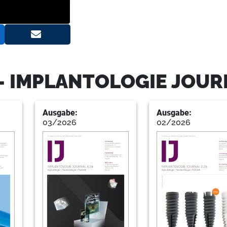
9
CAMLOG Biotechnologies AG
17
Nobel Biocare Deutschland Gmb
- IMPLANTOLOGIE JOUR
Ausgabe:
Ausgabe:
19
Geistlich Biomaterials Vertriebs
03/2026
02/2026
21
Henry Schein Dental Deutschla
22
20 Jahre membrangeschützte Kno
Erfahrungsbericht