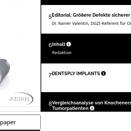
5
Editorial: Größere Defekte sicher
Dr. Rainer Valentin, DGZI-Referent für O
6
Inhalt
Redaktion
7
DENTSPLY IMPLANTS
8
Vergleichsanalyse von Knocheners
Tumorpatienten
Jonas Lorenz, Mike Barbeck, Constantin
paper