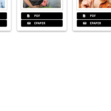
46
Herstellerinformationen
PDF
PDF
Redaktion
EPAPER
EPAPER
53
DGZI - Deutsche Gesellschaft für
54
Events: ITI World Symposium „Kn
Redaktion
56
Erfolgreiches Treffen der Studie
Implantology“
Dr. Navid Salehi