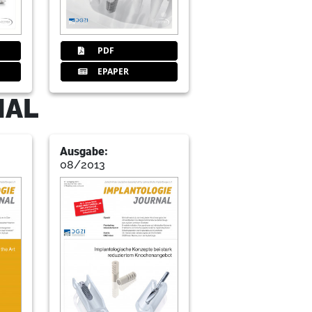
hina) Dr. med. Frank Liebaug, Dr. med. dent. Ning
PDF
EPAPER
-regenerativen Zahnmedizin
NAL
Ausgabe:
08/2013
usion
 Barth