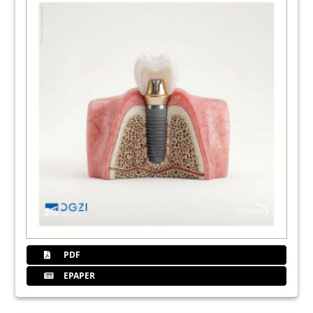
51
Erstellerinfo
56
Scholz
58
Ips
62
Iti
64
Members
PDF
EPAPER
66
Impress