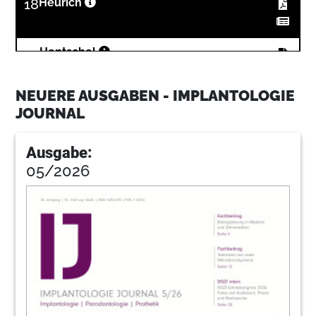
18
Heurich
24
Hentschel
NEUERE AUSGABEN - IMPLANTOLOGIE
28
Bollack
JOURNAL
Ausgabe:
36
Arnold
05/2026
40
Strietzel
48
Zude
50
Tiolox