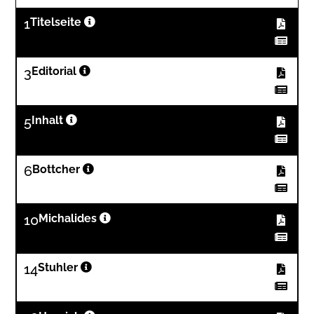
1
Titelseite
3
Editorial
5
Inhalt
6
Bottcher
10
Michalides
14
Stuhler