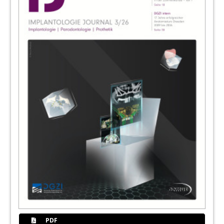
73
Argon Dental
74
„Jeder muss individuell entscheiden, was
für ihn digital sinnvoll ist und was nicht.“
Redaktion
76
News
Redaktion
79
Dentsply Sirona Implants
80
4. EURO OSSEO: Erste MALO CLINIC in
Norddeutschland eröffnet
Katja Scheibe, Georg Isbaner
PDF