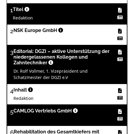
1
Titel
Redaktion
2
NSK Europe GmbH
3
Editorial: DGZI – aktive Unterstützung der
niedergelassenen Kollegen und
Zahntechniker
Dr. Rolf Vollmer, 1. Vizepräsident und
Schatzmeister der DGZI e.V
4
Inhalt
Redaktion
5
CAMLOG Vertriebs GmbH
6
Rehabilitation des Gesamtkiefers mit