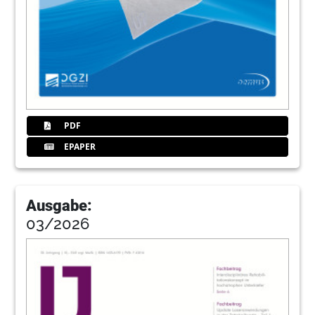
54
Hohlraumversiegelung als
Periimplantitisprophylaxe
Prof. Dr. Dr. Claus Udo Fritzemeier
59
Straumann GmbH
PDF
EPAPER
60
Das Bicon-System: Einfach. Berechenbar.
Wirtschaftlich.
Redaktion
Ausgabe:
63
orangedental GmbH & Co. KG
03/2026
64
Eins für alles? – 15 Jahre XiVE
Redaktion
71
Dentegris Deutschland GmbH