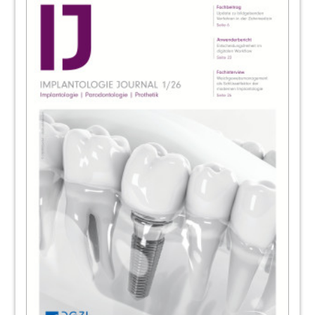
99
ABO Service
100
OT Medical GmbH