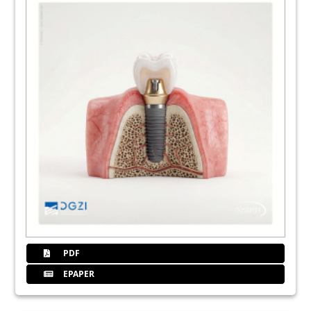
26
3-D-Formen zur ­Anpassung ­
konfektionierter, starrer ­
Biomaterialmembranen
Prof. Dr. med. Dr. med. dent. Florian G. Draenert
31
BICON Europe Ltd.
32
Marktübersicht: Digitale
Behandlungsplanung im Überblick
Dr. med. Frank Schaefer, Dr. rer. nat. Dagmar
Schaefer
33
Marktübersicht: Navigationssysteme für
die Praxis
PDF
Redaktion
EPAPER
38
Curriculum: Zeitsparend – Effizient –
Innovativ