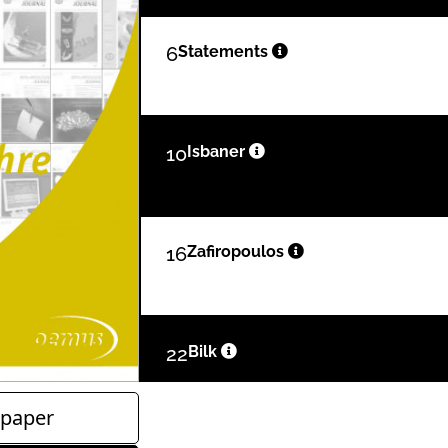
6
Statements
10
Isbaner
16
Zafiropoulos
22
Bilk
paper