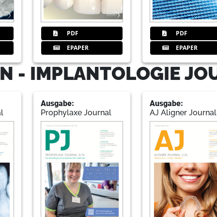
80
Members
PDF
PDF
EPAPER
EPAPER
82
Impressum
N - IMPLANTOLOGIE JO
Ausgabe:
Ausgabe:
l
Prophylaxe Journal
AJ Aligner Journal