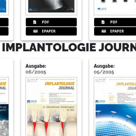
52
Polenik
PDF
PDF
EPAPER
EPAPER
- IMPLANTOLOGIE JOUR
56
Herstellerinfo
Ausgabe:
Ausgabe:
06/2005
05/2005
70
Ivs
73
Aktuelles