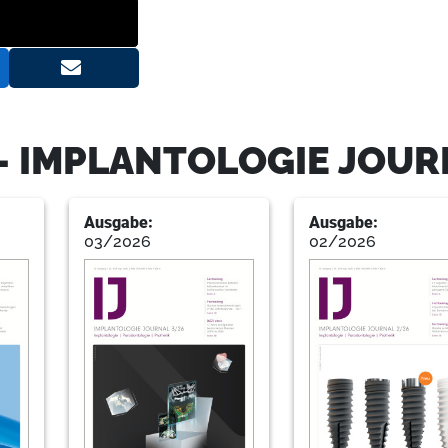
26
Wenz
34
Kornmann
- IMPLANTOLOGIE JOUR
40
Schneider
Ausgabe:
Ausgabe:
03/2026
02/2026
46
Neumeyer
48
Petersen