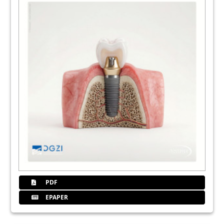
22
Socket Preservation mit bakteriell
fermentierter Hyaluronsäure
Dr. Andreas W. Benecke, M.Sc.
26
Implantologie im Team – Implantologie ist
Team!
Dr. Georg Bach
32
DGZI - Deutsche Gesellschaft für
Zahnärztliche Implantologie e.V.:
Mitgliedsantrag
33
DGZI - Deutsche Gesellschaft für
Zahnärztliche Implantologie e.V.:
Curriculum
PDF
EPAPER
34
DGZI intern | News
Redaktion