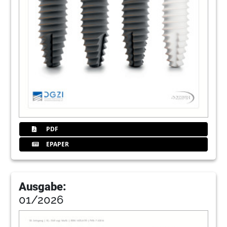
Ästhetische Zahnmedizin im Fokus
Anja Baran
78
Doppelakt Zahnarzt und Unternehmer: Ein
moralischer Widerspruch?
Wolfgang J. Lihl
80
Digitale Implantologie: Smarte Workflows
und GOZ-konforme Abrechnung
Anja Pfaff
82
Termine / Impressum
PDF
Redaktion
EPAPER
84
BEGO Implant Systems GmbH & Co. KG
Ausgabe:
01/2026