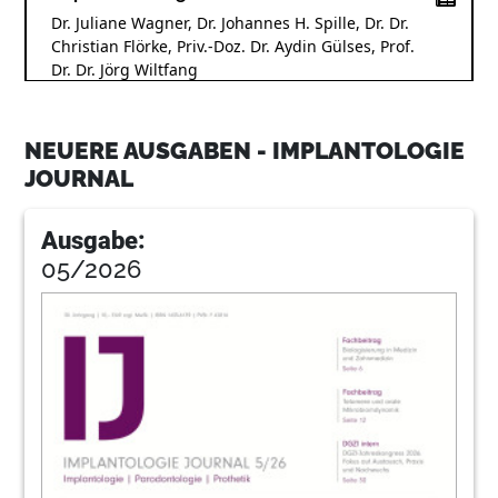
Dr. Juliane Wagner, Dr. Johannes H. Spille, Dr. Dr.
Christian Flörke, Priv.-Doz. Dr. Aydin Gülses, Prof.
Dr. Dr. Jörg Wiltfang
7
Straumann AG
NEUERE AUSGABEN - IMPLANTOLOGIE
JOURNAL
9
Zircon Medical Management AG
Ausgabe:
05/2026
14
Nicht immer geht es minimalinvasiv ‒
Implantation mit Nervverlagerung im
Unterkiefer
Dr. Mathias Plöger, Dr. Volker Opitz
15
W&H Deutschland GmbH
19
Champions-Implants GmbH