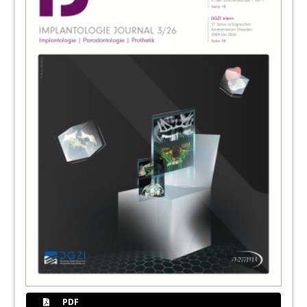
Redaktion
62
ImplantologieFortbildungen 2.0
Prof. (Assoc. Dental Science & Research) Dr.
Armin Nedjat
65
Neoss GmbH
66
Neue S3-Leitlinie und periimplantäres
Mikrobiom
Dominik Bosse
68
News
Redaktion
69
Argon Dental Vertriebs GmbH
70
BTI ROADSHOW 2023 und 2024
PDF