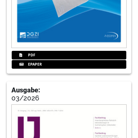
Redaktion
44
Finanzielle Risiken delegieren mit
smartem All-inclusive-Factoring –
Forderungsmanagement 2026
Wolfgang J. Lihl
46
Interview: „Bewährtes bleibt, doch die
Verbindung ist neu“
PDF
Katja Kupfer im Gespräch mit ipl.-Ing. André
EPAPER
Henkel und Claus Pukropp
49
Argon Dental Vertriebs GmbH
Ausgabe:
03/2026
50
ZWP Designpreis 2026: Vitamin C für Ihr
Praxismarketing
Redaktion
51
Die Zukunft der Dentalbranche lebt in
Köln: IDS erwartet weiteres Wachstum