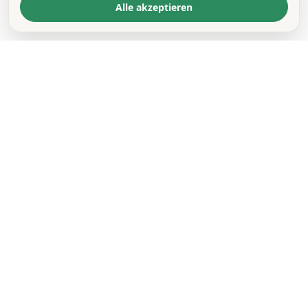
Alle akzeptieren
KONTAKT
*
VORNAME *
NACHNAME *