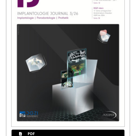
Redaktion
52
Camlog startet im Feldder Point-of-Care-
Diagnostik
Redaktion
54
Chirurgische Nahttechniken – Grundlagen,
Varianten, Anwendungen
Redaktion
58
Termine / Impressum
Redaktion
59
55. Internationaler Jahreskongress der
DGZI
60
BEGO Implant Systems GmbH & Co. KG
PDF