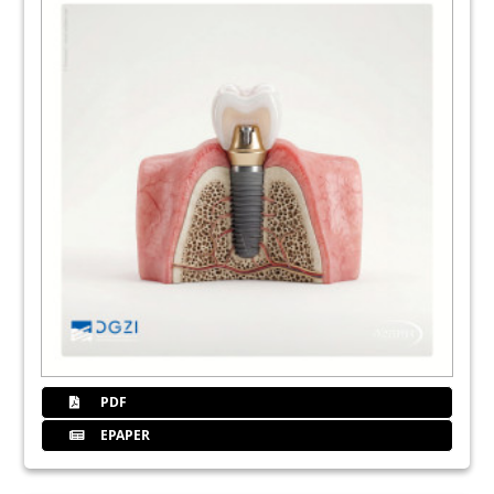
28
Nachgefragt: State of the Art in der
Implantologie
Katja Scheibe
31
Dentaurum GmbH & Co. KG
32
Erfolgreicher Auftakt der Studiengruppe
Fulda/Rhön
Redaktion
33
DGZI - Deutsche Gesellschaft für
Zahnärztliche Implantologie e.V.:
Curriculum
34
DGZI - Deutsche Gesellschaft für
Zahnärztliche Implantologie e.V.:
PDF
Mitgliedsantrag
EPAPER
35
CAMLOG Vertriebs GmbH