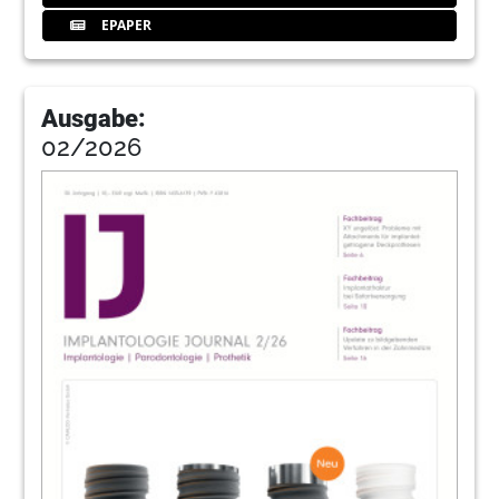
Workflow präzise und einfach!
EPAPER
Dipl.-Ing. Dipl.-Inform. Frank Hornung im
Gespräch
71
SDS Deutschland GmbH
Ausgabe:
02/2026
72
Interview: CAMLOG COMPETENCE LIVE
2020 – Mittendrin statt nur dabei!
Georg Isbaner im Gespräch mit Markus
Stammen und Martin Lugert
74
News
Redaktion
78
Behandlungskonzepte im Fokus
Dr. Georg Bach
82
Mit dem Unnaer Forum in das neue
Jahrzehnt