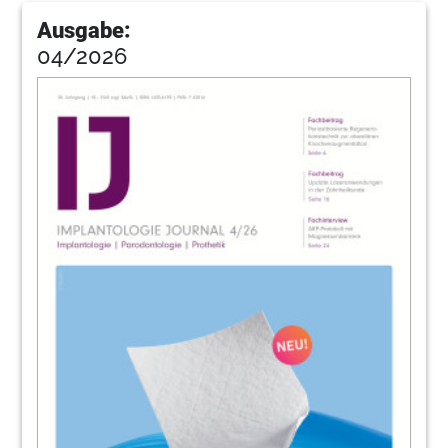
33
Geistlich Biomaterials Vertriebs GmbH
Ausgabe:
04/2026
34
Zukunftskongress für die zahnärztliche
Implantologie der DGZI
Redaktion
36
Die DGZI stellt sich vor
Redaktion
38
DGZI intern: News
Redaktion
39
Visions in Implantology – 3.
Zukunftskongress für die zahnärztliche
Implantologie der DGZI
40
DGZI intern: Studiengruppen und
Mitgliedsantrag der DGZI intern
Redaktion