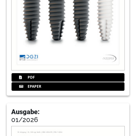
Johannes Liebsch
84
„MasterClass Implantologie 2020“ mit Dr.
Kai Zwanzig
Redaktion
86
Keramikimplantate – State of the Art im
Mai in Berlin
Redaktion
87
CAMLOG Vertriebs GmbH
PDF
EPAPER
88
Events
Redaktion
Ausgabe:
89
6th Annual Meeting of ISMI
01/2026
93
Kursreihe: Augmentationskurse