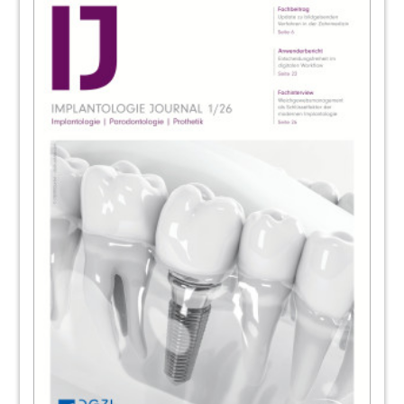
95
Livestream im CME Bereich auf ZWP-
online
96
Interview: Die Null-Euro-Alternative zum
Forderungsverkauf
Antje Isbaner im Gespräch mit Wolfgang Lihl
98
Kongresse, Kurse und Symposien/
Impressum
Redaktion
99
Ostseekongress am 22. und 23. Mai – Ein
Must-have für die ganze Familie
100
BEGO Implant Systems GmbH & Co. KG