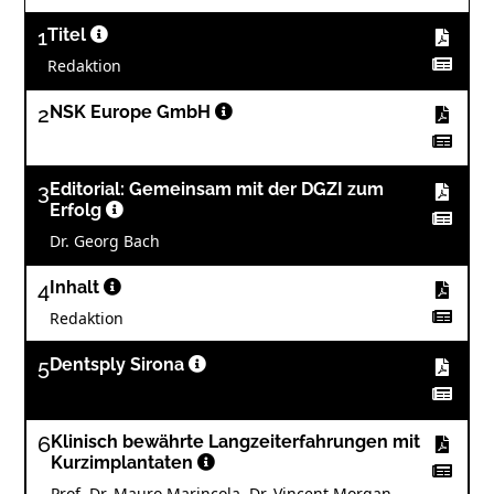
1
Titel
Redaktion
2
NSK Europe GmbH
3
Editorial: Gemeinsam mit der DGZI zum
Erfolg
Dr. Georg Bach
4
Inhalt
Redaktion
5
Dentsply Sirona
6
Klinisch bewährte Langzeiterfahrungen mit
Kurzimplantaten
Prof. Dr. Mauro Marincola, Dr. Vincent Morgan,