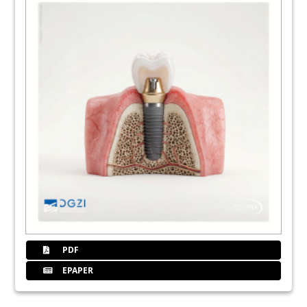
Prof. Dr. Dr. Frank Palm, Dr. Jan Rupp, Prof.
Werner Götz
21
Henry Schein Dental Deutschland GmbH
25
Kulzer GmbH
27
BICON Europe Ltd.
28
Minimalinvasive Möglichkeit der Ridge
Preservation
Dr. Yuval Zubery
PDF
31
W&H Deutschland GmbH
EPAPER