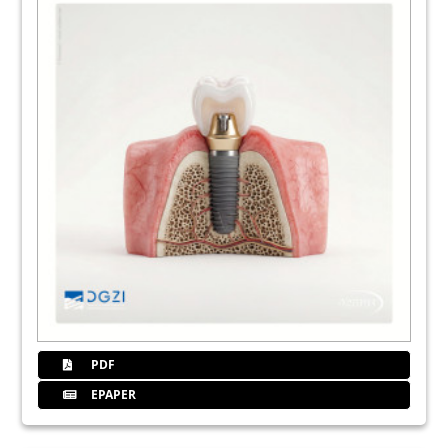
24
Die minimalinvasive Extraktion und die
chirurgische Extrusion
Dr. med. Dr. med. dent. Benno Syfrig
25
Straumann GmbH / botiss medical AG
27
Hi-Tec Implants
30
Knochenersatzmaterialien in der
regenerativen Zahnmedizin
Jürgen Isbaner
31
Marktübersicht: Knochenersatzmaterialien
PDF
EPAPER
Redaktion
34
DGZI-Lounge auf dem 48. Jahreskongress: