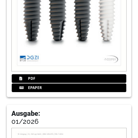
Marlene Hartinger
78
Events
Redaktion
80
Abrechnungs-Tipp: Die Nachbehandlung
nach chirurgischem Eingriff
Judith Müller
82
Kongresse, Kurse und Symposien/
Impressum
PDF
Redaktion
EPAPER
83
Implant Direct Europe AG
Ausgabe:
84
OT Medical GmbH
01/2026