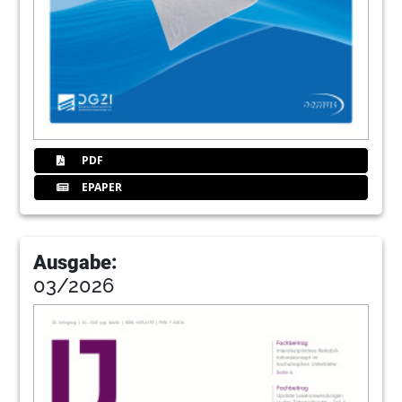
43
Geistlich Biomaterials Vertriebs GmbH
47
Septodont GmbH
48
Kulzer – 160 Jahre dentale Kompetenz
PDF
Redaktion
EPAPER
50
15 Jahre NSK Europe – 15 Jahre Erfolg
Susan Oehler
Ausgabe:
53
Hager & Meisinger GmbH
03/2026
54
NewTom DVT – Die Erfinder der digitalen
Volumentomografie
Redaktion