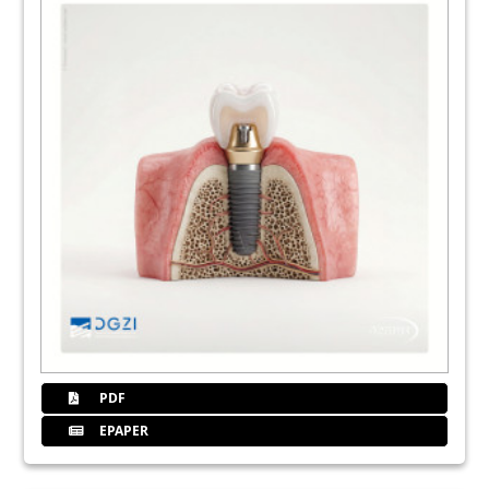
20
Sofortinsertion und Sofortbelastung eines
Keramikimplantats
Dr. Harald Fahrenholz
23
Dentalpoint AG
24
Mit 50+1 in die Zukunft! Ein
Jubiläumskongress für die deutsche
Implantologie
Redaktion
30
DGZI intern: News & Geburtstage
Redaktion
31
DGZI - Deutsche Gesellschaft für
Zahnärztliche Implantologie e.V.
PDF
EPAPER
32
Produkte
Redaktion