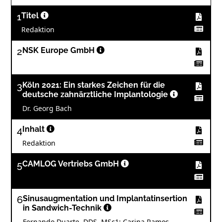
1
Titel
Redaktion
2
NSK Europe GmbH
3
Köln 2021: Ein starkes Zeichen für die
deutsche zahnärztliche Implantologie
Dr. Georg Bach
4
Inhalt
Redaktion
5
CAMLOG Vertriebs GmbH
6
Sinusaugmentation und Implantatinsertion
in Sandwich-Technik
Fernando Duarte, DDS, MSc1; Carina Ramos,