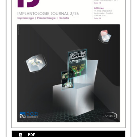
56
News
Redaktion
58
Bicon MastermindTreffen in Verona
Redaktion
60
Esthetic Days 2021: „Zahnästhetik von
morgen“
Redaktion
61
BICON Europe Ltd.
64
Beruflich entfalten? Zukunft gestalten!
Die 3. Camlog Start-up-Days 2022
Redaktion
65
CAMLOG Vertriebs GmbH
PDF