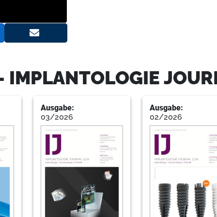
9
Geistlich
11
Zircon Medical Management AG
- IMPLANTOLOGIE JOUR
14
Ästhetische Zone effektiv gestal
Ausgabe:
Ausgabe:
Univ.-Prof. Dr. Dr. Bilal Al-Nawas, Priv
03/2026
02/2026
Stefan Wentaschek, Dr. med. dent. Yas
18
Richtige Implantatprothetik für la
Dr. Volker Bonatz M.Sc. M.Sc.
21
Dentalpoint AG