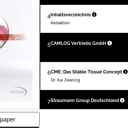
4
Inhaltsverzeichnis
Redaktion
5
CAMLOG Vertriebs GmbH
6
CME: Das Stable Tissue Concept
Dr. Kai Zwanzig
7
Straumann Group Deutschland
paper