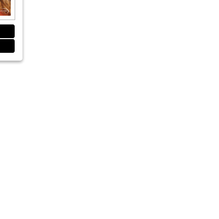
und kreatives Engineering Hand in Hand
spräch
m Gespräch