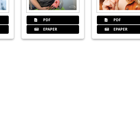
PDF
PDF
42
Interview: Feine Zahnheilkunde 
EPAPER
EPAPER
Dr. Kai Zwanzig und Ric Donaca im Ge
46
Interview: 100 Prozent digital
Robert Leonhardt und Stefan Haupt i
49
American Dental Systems GmbH
51
SDS Deutschland GmbH