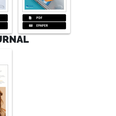
PDF
EPAPER
URNAL
n Periimplantat-Mukositis