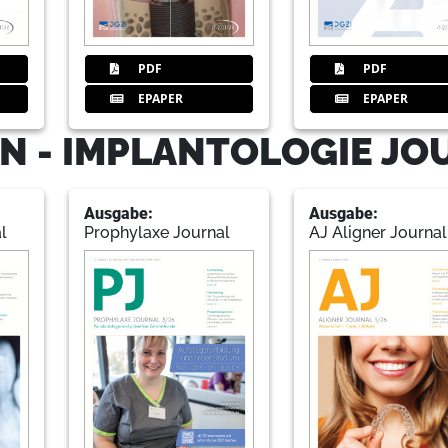
31
SigmaGraft Biomaterials
PDF
PDF
EPAPER
EPAPER
35
Neoss GmbH
N - IMPLANTOLOGIE JO
Ausgabe:
Ausgabe:
36
Nichtchirurgische Behandlung vo
l
Prophylaxe Journal
AJ Aligner Journal
Dr. Marisa Roncati
37
curasan AG
39
BIEN AIR Deutschland GmbH