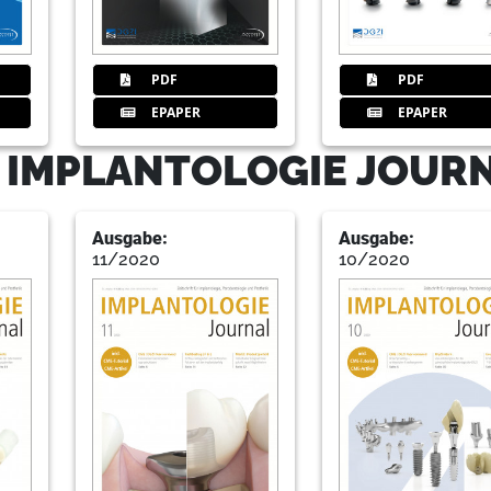
PDF
PDF
22
DGZI intern: Studiengruppen & Mi
EPAPER
EPAPER
Redaktion
- IMPLANTOLOGIE JOUR
23
DGZI - Deutsche Gesellschaft für
Ausgabe:
Ausgabe:
11/2020
10/2020
24
Produkte
Redaktion
29
W&H Deutschland GmbH