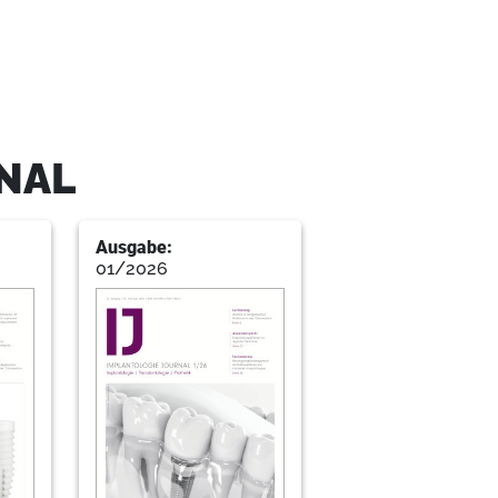
NAL
ten
Ausgabe:
.-Doz. Dr. med. Dr. med. dent. Keyvan Sagheb, Dr.
01/2026
amin Habibi
ngfristigen Erfolg