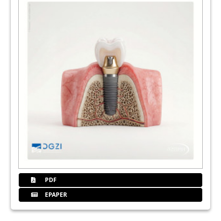
52
Herstellerinfo
62
Mis
64
Olivier
66
Dubai
68
Unna
PDF
EPAPER
70
Hartmann