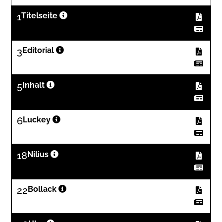
1
Titelseite
3
Editorial
5
Inhalt
6
Luckey
18
Nilius
22
Bollack