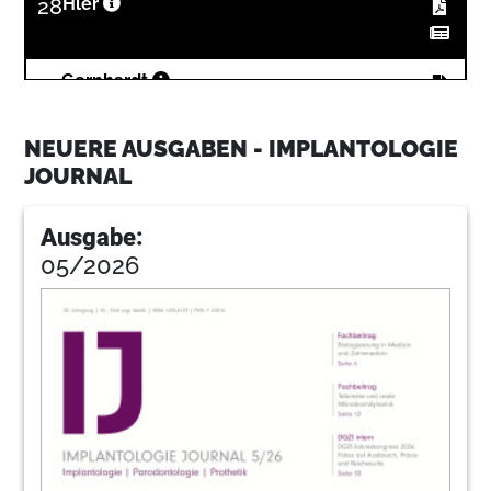
28
Hler
32
Gernhardt
NEUERE AUSGABEN - IMPLANTOLOGIE
36
Mielke
JOURNAL
Ausgabe:
42
Henning
05/2026
44
Beling
46
Neumeyer
48
Vollmer