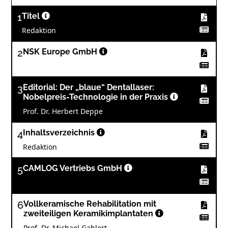
1
Titel
Redaktion
2
NSK Europe GmbH
3
Editorial: Der „blaue“ Dentallaser:
Nobelpreis-Technologie in der Praxis
Prof. Dr. Herbert Deppe
4
Inhaltsverzeichnis
Redaktion
5
CAMLOG Vertriebs GmbH
6
Vollkeramische Rehabilitation mit
zweiteiligen Keramikimplantaten
Prof. Dr. Michael Gahlert