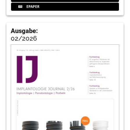
München
EPAPER
Redaktion
69
Acteon Germany GmbH
Ausgabe:
02/2026
70
16. Leipziger Forum für Innovative
Zahnmedizin
Redaktion
72
6. Hamburger Forum fürInnovative
Implantologie
Redaktion
73
EUROSYMPOSIUM/ 14. Süddeutsche
Implantologietage
Redaktion
74
Wiesbaden: Implantologie 4.0 – Trends in
der Implantologie