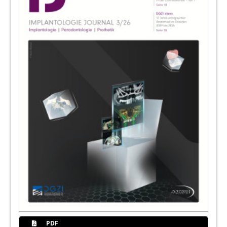
60
News
Redaktion
63
CAMLOG Vertriebs GmbH
64
PreXion live erleben: Bei Kongressen oder
im Showroom
Redaktion
65
BEGO Implant Systems GmbH & Co. KG
66
Ästhetische Zahnmedizin interdisziplinär:
Gelungene Premiere der Esthetic Days
Redaktion
PDF
68
Zimmer Biomet lud zur Digital Arena nach