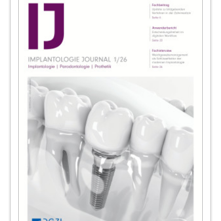
83
SDS Swiss Dental Solutions AG
84
OT Medical GmbH