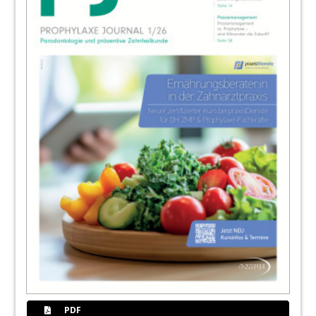
36
Vom Behandlungsstuhl zur Bühne: Mein
Weg in den BVZP
Tanja Mäurer
38
DGPZM-Praktikerpreis 2026 an zwei
Projekte verliehen
Redaktion
39
Aktualisiert und kostenfrei verfügbar: 17.
Ausgabe des Hygieneleitfadens
erschienen
Redaktion
40
Inklusion im Mittelpunkt des 7.
Präventionskongresses
Friederike Heidenreich
42
Termine / Impressum
Redaktion
PDF