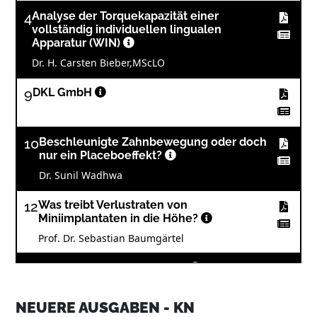
4
Analyse der Torquekapazität einer
vollständig individuellen lingualen
Apparatur (WIN)
Dr. H. Carsten Bieber,MScLO
9
DKL GmbH
10
Beschleunigte Zahnbewegung oder doch
nur ein Placeboeffekt?
Dr. Sunil Wadhwa
12
Was treibt Verlustraten von
Miniimplantaten in die Höhe?
Prof. Dr. Sebastian Baumgärtel
14
Dentaurum GmbH & Co. KG
NEUERE AUSGABEN - KN