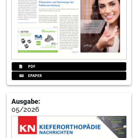
28
Produkte
Redaktion
39
ULTRADENT Dental-Medizinische Geräte
GmbH & Co. KG
41
Kurse für das gesamte Praxisteam
PDF
42
Service
EPAPER
Young Innovations Europe GmbHJeannine Fink
Ausgabe:
05/2026