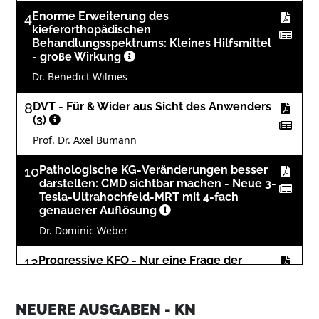
4
Enorme Erweiterung des
kieferorthopädischen
Behandlungsspektrums: Kleines Hilfsmittel
- große Wirkung
Dr. Benedict Wilmes
8
DVT - Für & Wider aus Sicht des Anwenders
(3)
Prof. Dr. Axel Bumann
10
Pathologische KG-Veränderungen besser
darstellen: CMD sichtbar machen - Neue 3-
Tesla-Ultrahochfeld-MRT mit 4-fach
genauerer Auflösung
Dr. Dominic Weber
12
Progressive KFO - Nur eine Frage der
richtigen Kombination?
Dr. Björn Ludwig, Dr. Bettina Glasl und Prof. Dr.
NEUERE AUSGABEN - KN
Jörg A. Lisson