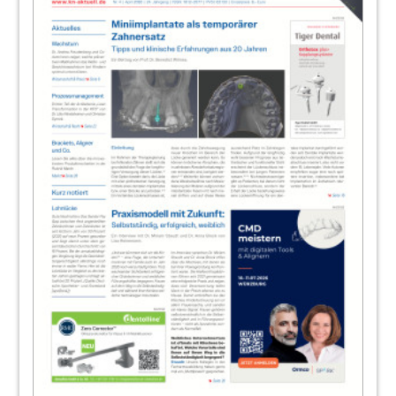
43
Interview: Auf dem Weg in die Zukunft
Udo Höhn im Gespräch
44
Produkte
Redaktion
49
dental bauer GmbH & Co. KG
54
Service
Redaktion