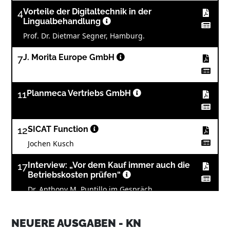
4
Vorteile der Digitaltechnik in der
Lingualbehandlung
Prof. Dr. Dietmar Segner, Hamburg.
7
J. Morita Europe GmbH
11
Planmeca Vertriebs GmbH
12
SICAT Function
Jochen Kusch
17
Interview: „Vor dem Kauf immer auch die
Betriebskosten prüfen“
Dr. Anthony M. Puntillo im Gespräch
18
Die vollständig digitalisierte KFO-Praxis mit
INDIVIDUA®
NEUERE AUSGABEN - KN