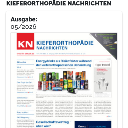
KIEFERORTHOPÄDIE NACHRICHTEN
Dr. Yong-min Jo, Anja Einwag
22
Henry Schein Dental Deutschland GmbH
Ausgabe:
05/2026
23
Abrechnung von Invisalign®-
Behandlungen
Prof. Dr. Johannes Georg Bischoff, Dipl.-Kffr.
Ursula Duncker
26
Service als Schlüssel zum Erfolg
Dr. Michael Visse
29
Events: Aktuelle Entwicklungen digitaler
KFO aufgezeigt
Redaktion
31
Von Anfang an das Gesicht als Ganzes im
Blickpunkt
Dr. Ramón Perera Grau