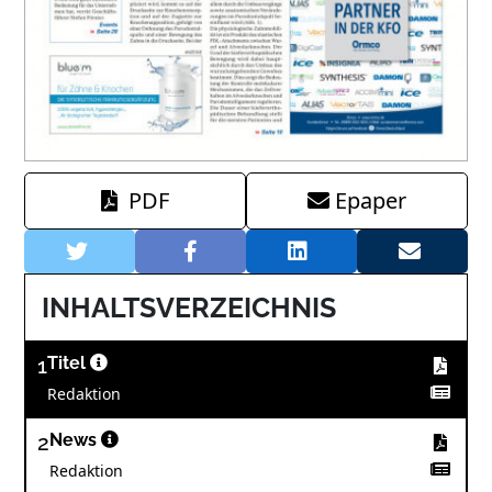
PDF
Epaper
INHALTSVERZEICHNIS
1
Titel
Redaktion
2
News
Redaktion