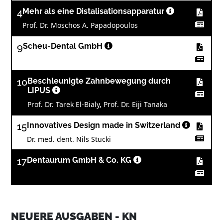
4
Mehr als eine Distalisationsapparatur
Prof. Dr. Moschos A. Papadopoulos
9
Scheu-Dental GmbH
10
Beschleunigte Zahnbewegung durch
LIPUS
Prof. Dr. Tarek El-Bialy, Prof. Dr. Eiji Tanaka
15
Innovatives Design made in Switzerland
Dr. med. dent. Nils Stucki
17
Dentaurum GmbH & Co. KG
19
Kurse für das gesamte Praxisteam
NEUERE AUSGABEN - KN