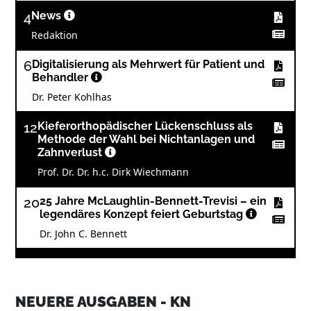
4
News
Redaktion
6
Digitalisierung als Mehrwert für Patient und
Behandler
Dr. Peter Kohlhas
12
Kieferorthopädischer Lückenschluss als
Methode der Wahl bei Nichtanlagen und
Zahnverlust
Prof. Dr. Dr. h.c. Dirk Wiechmann
20
25 Jahre McLaughlin-Bennett-Trevisi – ein
legendäres Konzept feiert Geburtstag
Dr. John C. Bennett
25
An nur einem Tag – Fit für Hygiene, QM
und Dokumentation
NEUERE AUSGABEN - KN