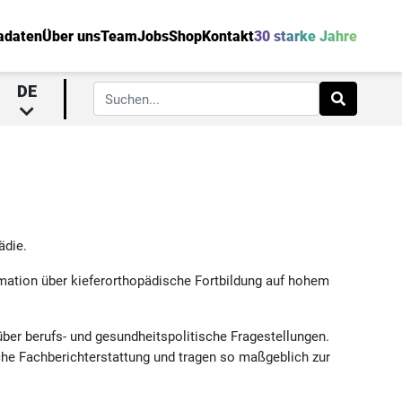
adaten
Über uns
Team
Jobs
Shop
Kontakt
30 starke Jahre
DE
ädie.
rmation über kieferorthopädische Fortbildung auf hohem
über berufs- und gesundheitspolitische Fragestellungen.
che Fachberichterstattung und tragen so maßgeblich zur