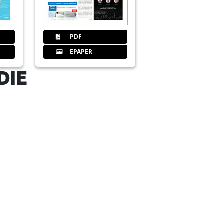
nologie
PDF
EPAPER
DIE