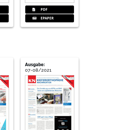
PDF
EPAPER
stem
ne-Auftritten verfügbar
Ausgabe:
07-08/2021