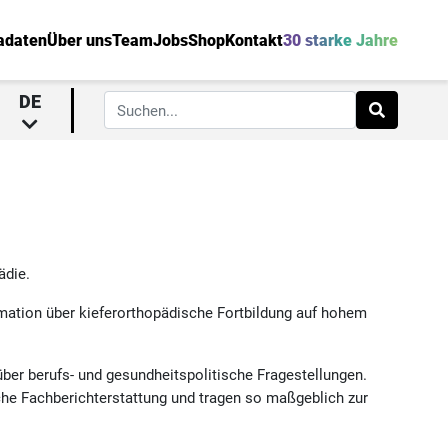
adaten
Über uns
Team
Jobs
Shop
Kontakt
30 starke Jahre
DE
ädie.
rmation über kieferorthopädische Fortbildung auf hohem
über berufs- und gesundheitspolitische Fragestellungen.
che Fachberichterstattung und tragen so maßgeblich zur