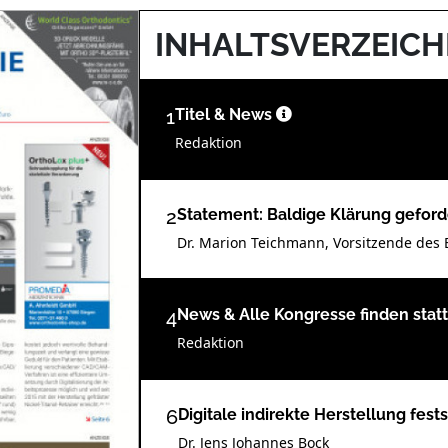
INHALTSVERZEICH
1
Titel & News
Redaktion
2
Statement: Baldige Klärung gefor
Dr. Marion Teichmann, Vorsitzende de
4
News & Alle Kongresse finden stat
Redaktion
6
Digitale indirekte Herstellung fes
Dr. Jens Johannes Bock