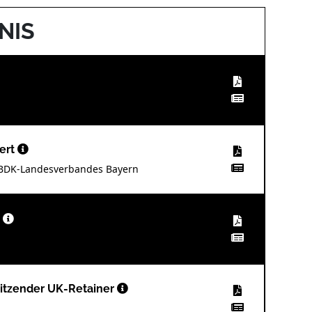
NIS
dert
s BDK-Landesverbandes Bayern
t
tsitzender UK-Retainer