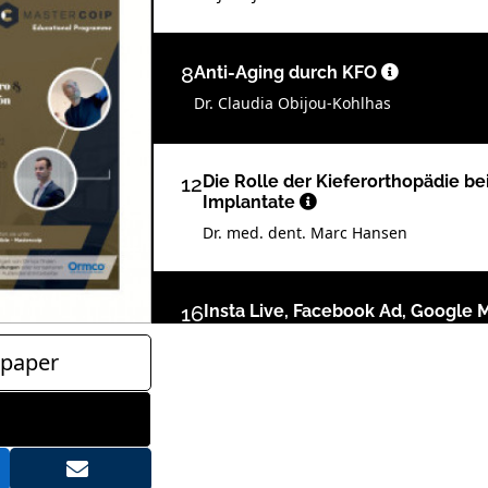
8
Anti-Aging durch KFO
Dr. Claudia Obijou-Kohlhas
12
Die Rolle der Kieferorthopädie b
Implantate
Dr. med. dent. Marc Hansen
16
Insta Live, Facebook Ad, Google M
doch Fachzahnarzt!
paper
Prof. Dr. Anton Demling
20
Professionelles Recruiting geht
Christian Bernhardt