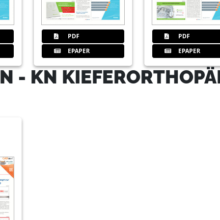
35
iTero® Element 5D mit NIRI-Tech
PDF
PDF
Redaktion
EPAPER
EPAPER
N - KN KIEFERORTHOPÄ