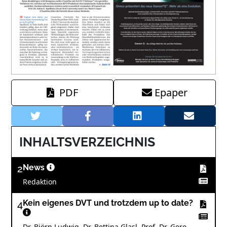
PDF
Epaper
INHALTSVERZEICHNIS
2
News
Redaktion
4
Kein eigenes DVT und trotzdem up to date?
Dr. Björn Ludwig, Dr. Bettina Glasl, Prof. Dr. Gero