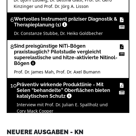
Kinzinger und Prof. Dr. Jörg A. Lisson
6
Wertvolles Instrument präziser Diagnostik &
Therapieplanung (1)
Dr. Constanze Stubbe, Dr. Heiko Goldbecher
8
Sind preisgünstige NiTi-Bögen
praxistauglich? Pilotstudie vergleicht
superelastische und hitze-aktivierte Nitinol-
Bögen
Prof. Dr. James Mah, Prof. Dr. Axel Bumann
10
Präventiv wirkende Produktlinie - Mit
Selen “behandelte” Oberflächen bieten
katalytischen Schutz
Interview mit Prof. Dr. Julian E. Spallholz und
Cory Mack Cooper
12
Behandlung vertikaler Abweichungen
mittels orthocaps¨-Schienen
NEUERE AUSGABEN - KN