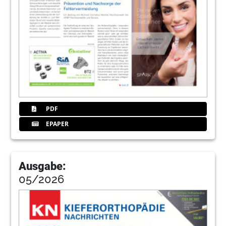
24
Produkte
Redaktion
30
Perfekt Smile: Das Konzept für die
perfekte Frontzahnästhetik
31
Service
Redaktion
PDF
EPAPER
Ausgabe:
05/2026