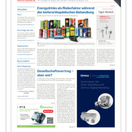
Redaktion
40
ZWP online
41
Dentaurum Digital
Redaktion
42
Natürlich-ästhetischer Look
Redaktion
43
3D-Drucker Planmeca Creo™ C5
Redaktion
44
Align Technology präsentiert iTero
Element 5D
Redaktion
45
Die neue Philips Sonicare ExpertClean