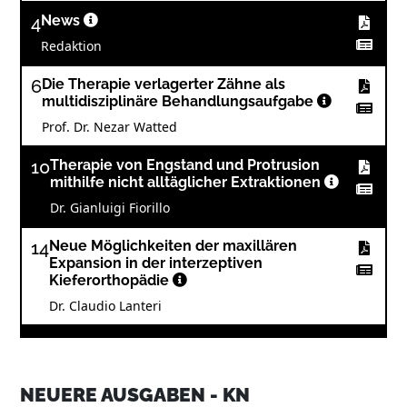
4
News
Redaktion
6
Die Therapie verlagerter Zähne als
multidisziplinäre Behandlungsaufgabe
Prof. Dr. Nezar Watted
10
Therapie von Engstand und Protrusion
mithilfe nicht alltäglicher Extraktionen
Dr. Gianluigi Fiorillo
14
Neue Möglichkeiten der maxillären
Expansion in der interzeptiven
Kieferorthopädie
Dr. Claudio Lanteri
17
Memotain® – Ein gelungenes Beispiel für
eine digitale Innovation
Dr. Michael Visse
NEUERE AUSGABEN - KN