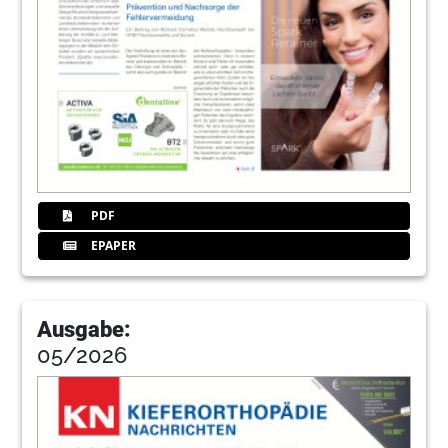
Redaktion
34
Jetzt anmelden zum 3M-Kongress
Excellere 2019!
Redaktion
35
Scheu-Dental GmbH
PDF
36
Jubiläumspreise bei dentalline
EPAPER
Redaktion
37
Kurse für das gesamte Praxisteam
Ausgabe:
05/2026
38
Alles sicher, alles schnell, alles Smoozie
Redaktion
39
Voll im digitalen Trend