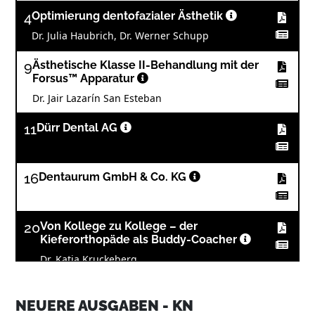
4
Optimierung dentofazialer Ästhetik
Dr. Julia Haubrich, Dr. Werner Schupp
9
Ästhetische Klasse II-Behandlung mit der
Forsus™ Apparatur
Dr. Jair Lazarín San Esteban
11
Dürr Dental AG
16
Dentaurum GmbH & Co. KG
20
Von Kollege zu Kollege – der
Kieferorthopäde als Buddy-Coacher
Dr. Katja Kruckeberg
21
Smart, kompetent und wirtschaftlich
NEUERE AUSGABEN - KN
Dr. Christian Köneke