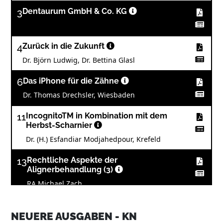
3
Dentaurum GmbH & Co. KG
4
Zurück in die Zukunft
Dr. Björn Ludwig, Dr. Bettina Glasl
6
Das iPhone für die Zähne
Dr. Thomas Drechsler, Wiesbaden
11
IncognitoTM in Kombination mit dem
Herbst-Scharnier
Dr. (H.) Esfandiar Modjahedpour, Krefeld
13
Rechtliche Aspekte der
Alignerbehandlung (3)
RA Michael Zach
14
Neue GOZ: Leistungsabrechnung gemäß
6100 und 2197
NEUERE AUSGABEN - KN