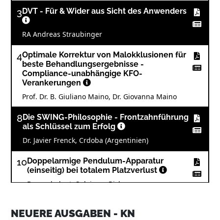
3
DVT - Für & Wider aus Sicht des Anwenders
RA Andreas Straubinger
4
Optimale Korrektur von Malokklusionen für
beste Behandlungsergebnisse -
Compliance-unabhängige KFO-
Verankerungen
Prof. Dr. B. Giuliano Maino, Dr. Giovanna Maino
8
Die SWING-Philosophie - Frontzahnführung
als Schlüssel zum Erfolg
Dr. Javier Frenck, Crdoba (Argentinien)
10
Doppelarmige Pendulum-Apparatur
(einseitig) bei totalem Platzverlust
Dr. med. dent. Suleiman Rizk
13
Events: 6. Incognito Anwendertreffen
NEUERE AUSGABEN - KN
begeisterte Hunderte Teilnehmer