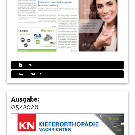
22
Events: Interdisziplinärer Weitblick am
Matterhorn
Redaktion
24
Events
Redaktion
25
Produkte
Redaktion
PDF
EPAPER
Ausgabe:
05/2026