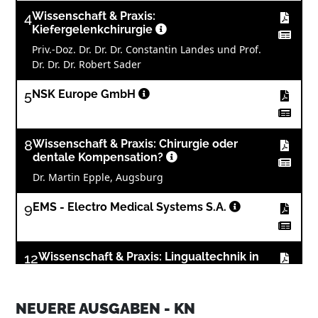
4
Wissenschaft & Praxis:
Kiefergelenkchirurgie
Priv.-Doz. Dr. Dr. Dr. Constantin Landes und Prof.
Dr. Dr. Dr. Robert Sader
5
NSK Europe GmbH
8
Wissenschaft & Praxis: Chirurgie oder
dentale Kompensation?
Dr. Martin Epple, Augsburg
9
EMS - Electro Medical Systems S.A.
12
Wissenschaft & Praxis: Lingualtechnik in
Labor und Praxis
DDr. Silvia M. Silli und Dipl.-Ing. Mag. Christian
Url
NEUERE AUSGABEN - KN