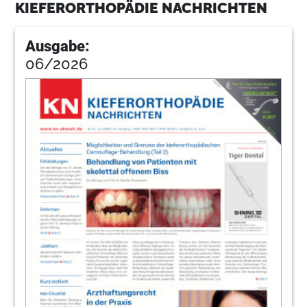
KIEFERORTHOPÄDIE NACHRICHTEN
14
Interview: „Praxis und Labor können sich
unmittelbar austauschen“
Ausgabe:
Interview mit DDr. Silvia M. Silli
06/2026
15
SmartClip™ – Welcome to the orthodontic
jet age!
Dr. Nikolas Wilhelm
17
Fachmedien der Oemus Media AD:
Innovation und Information
19
Praxismanagement: Keine
Personalengpässe und Überschneidungen
mehr
Doris Stempfle
21
Haferkamps Expertentipp (2)
Wolfgang Haferkamp M.A.