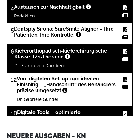
4
Austausch zur Nachhaltigkeit
Redaktion
5
Dentsply Sirona: SureSmile Aligner – Ihre
Patienten. Ihre Kontrolle.
6
Kieferorthopädisch-kieferchirurgische
Klasse II/1-Therapie
Dr. Franca von Dörnberg
12
Vom digitalen Set-up zum idealen
Finishing – „Handschrift“ des Behandlers
präzise umgesetzt
Dr. Gabriele Gündel
18
Digitale Tools – optimierte
Behandlungsplanung, Visualisierung und
Vorhersagbarkeit
Rafi Romano DMD, M.Sc.
NEUERE AUSGABEN - KN