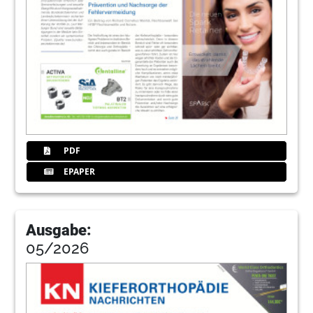
Redaktion
33
Rückeroberung der beruflichen Normalität
Redaktion
34
Digitales Invisalign Scientific Symposium
Redaktion
PDF
36
Das Gaumenimplantat tomas®PI
EPAPER
Redaktion
38
Internationaler iF Design Award für Axeos
Ausgabe:
Redaktion
05/2026
39
Interdentalbürsten: Mission completed
Redaktion