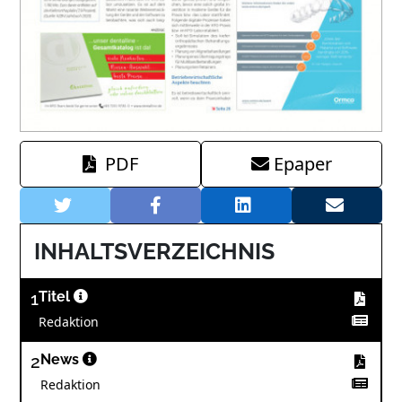
PDF
Epaper
INHALTSVERZEICHNIS
1
Titel
Redaktion
2
News
Redaktion