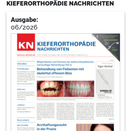
KIEFERORTHOPÄDIE NACHRICHTEN
17
Aligner oder Brackets oder besser beides?
Ausgabe:
Prof. Dr. Johannes Georg Bischoff
06/2026
18
Interview: Kampfgeist als stetiger Antrieb
Heike Herrmann im Gespräch
19
„Führe so, wie du geführt werden willst“
Stefanie Demann
21
Events
Redaktion
30
Produkte
Redaktion
37
Service
Redaktion