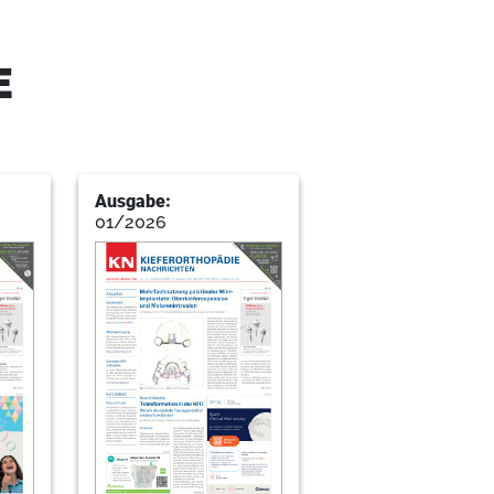
ehandlung (2)
E
ung in der KFO-Praxis
Ausgabe:
01/2026
rknüpft
kussiert