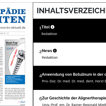
INHALTSVERZEICH
1
Titel
Redaktion
2
News
Redaktion
4
Anwendung von Botulinum in der 
Priv.-Doz. Dr. med. Dr. med. dent. Hors
6
Zur Geschichte der Alignertherapi
Univ.-Prof. em. Dr. Rainer-Reginald Mie