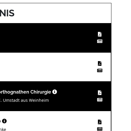
NIS
orthognathen Chirurgie
t E. Umstadt aus Weinheim
e
thke