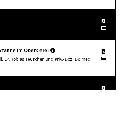
ckzähne im Oberkiefer
ill, Dr. Tobias Teuscher und Priv.-Doz. Dr. med.
ketkosten
ck