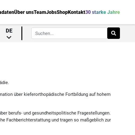
adaten
Über uns
Team
Jobs
Shop
Kontakt
30 starke Jahre
DE
ädie.
rmation über kieferorthopädische Fortbildung auf hohem
über berufs- und gesundheitspolitische Fragestellungen.
che Fachberichterstattung und tragen so maßgeblich zur