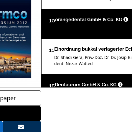
10
orangedental GmbH & Co. KG
11
Einordnung bukkal verlagerter E
Dr. Shadi Gera, Priv.-Doz. Dr. Dr. Josip B
dent. Nezar Watted
15
Dentaurum GmbH & Co. KG
paper
16
Neue GOZ: Abrechnung von Brac
Dr. Heiko Goldbecher und Dr. Jens J. Bo