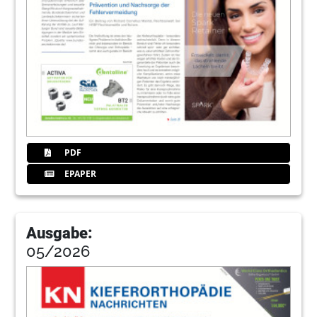
zum Detail
Redaktion
28
Markt & Produkte
Redaktion
29
prime4me® Aligner
Redaktion
PDF
30
Markt & Produkte
EPAPER
Redaktion
31
Hochwirksame Formel zur Förderung der
Mundgesundheit
Ausgabe:
Redaktion
05/2026