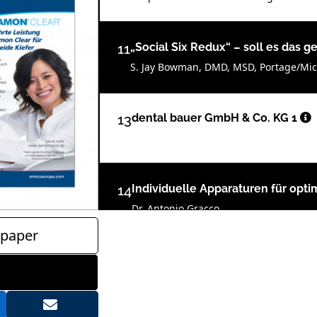
11
„Social Six Redux“ – soll es das 
S. Jay Bowman, DMD, MSD, Portage/Mi
13
dental bauer GmbH & Co. KG 1
14
Individuelle Apparaturen für opt
Dr. Antonio Gracco
paper
16
Kieferorthopädische Mundhygiene
Multibracketbehandlung
Dr. Heiko Goldbecher und Dr. Jens Joh