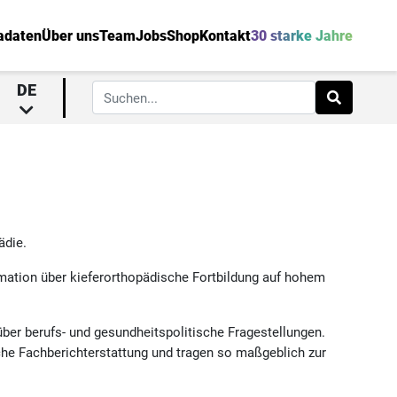
adaten
Über uns
Team
Jobs
Shop
Kontakt
30 starke Jahre
DE
ädie.
rmation über kieferorthopädische Fortbildung auf hohem
über berufs- und gesundheitspolitische Fragestellungen.
che Fachberichterstattung und tragen so maßgeblich zur