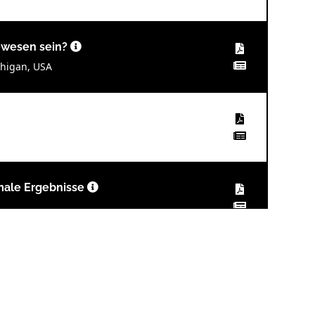
gewesen sein?
chigan, USA
imale Ergebnisse
 und lokale Fluoridierung während der
annes Bock