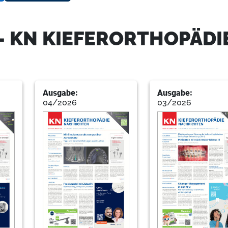
18
Events
- KN KIEFERORTHOPÄDI
Redaktion
23
Produkte
Redaktion
Ausgabe:
Ausgabe:
04/2026
03/2026
27
Service: Kompetenzpartner digi
Redaktion