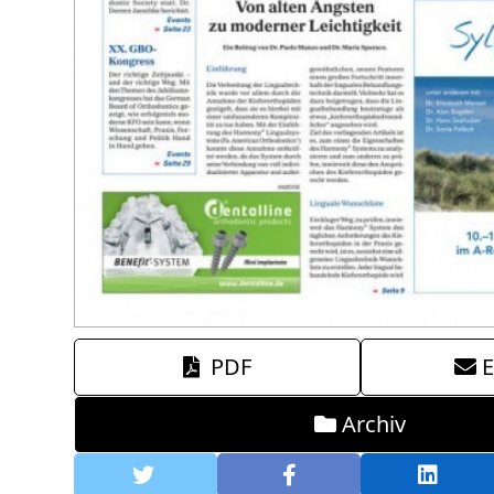
PDF
E
Archiv