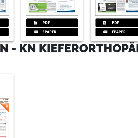
37
Service
Redaktion
PDF
PDF
EPAPER
EPAPER
N - KN KIEFERORTHOPÄ