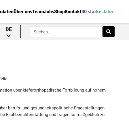
adaten
Über uns
Team
Jobs
Shop
Kontakt
30 starke Jahre
DE
ädie.
rmation über kieferorthopädische Fortbildung auf hohem
über berufs- und gesundheitspolitische Fragestellungen.
che Fachberichterstattung und tragen so maßgeblich zur