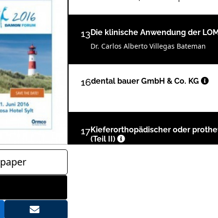
13
Die klinische Anwendung der L
Dr. Carlos Alberto Villegas Bateman
16
dental bauer GmbH & Co. KG
17
Kieferorthopädischer oder prothe
(Teil II)
Priv.-Doz. Dr. Nezar Watted und Prof. Dr.
paper
20
56. Bayerischer Zahnärztetag