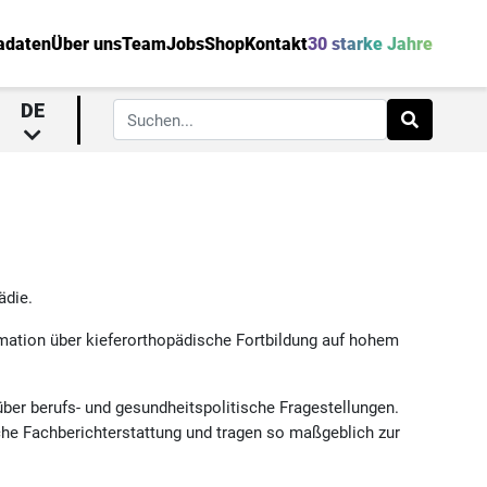
adaten
Über uns
Team
Jobs
Shop
Kontakt
30 starke Jahre
DE
ädie.
rmation über kieferorthopädische Fortbildung auf hohem
über berufs- und gesundheitspolitische Fragestellungen.
che Fachberichterstattung und tragen so maßgeblich zur