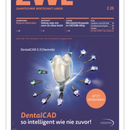
40
Fokus: Firmennews
Redaktion
44
Implantologie und Keramik: Scientific
Meeting 2011
Redaktion
45
Oemus Media AG
48
Meisterschule Ronneburg
50
Veranstaltungen: Helden für einen Tag
Georg Isbaner
51
Innovation braucht Tradition
Redaktion