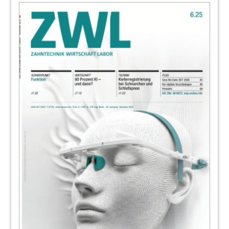
ZT Wolfgang Borgmann
64
Oemus Media AG
65
Produkte
Redaktion
67
Digital Dentistry - practice & science