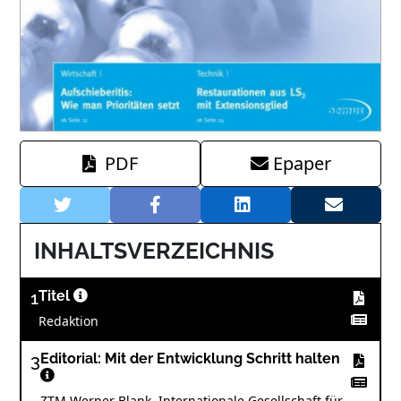
PDF
Epaper
INHALTSVERZEICHNIS
1
Titel
Redaktion
3
Editorial: Mit der Entwicklung Schritt halten
ZTM Werner Blank, Internationale Gesellschaft für