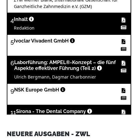
Ganzheitliche Zahnmedizin e.V. (GZM)
4
Inhalt
Redaktion
5
Ivoclar Vivadent GmbH
6
Laborführung: AMPEL®-Konzept – die fünf
Aspekte effektiver Führung (Teil 2)
Ulrich Bergmann, Dagmar Charbonnier
9
NSK Europe GmbH
11
Sirona - The Dental Company
NEUERE AUSGABEN - ZWL
12
Laboralltag: Aufschieberitis - wie man