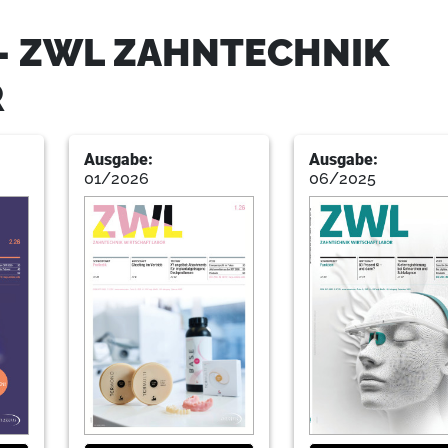
- ZWL ZAHNTECHNIK
R
24
Kuschuds2
Ausgabe:
Ausgabe:
01/2026
06/2025
26
Markt
27
Markt
30
Llner