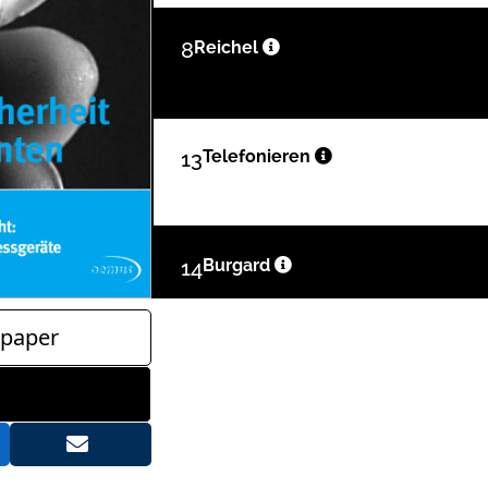
8
Reichel
13
Telefonieren
14
Burgard
paper
17
Qsdental
22
Wunderlich