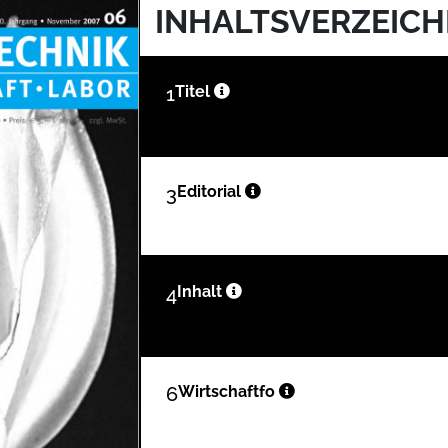
INHALTSVERZEICH
1
Titel
3
Editorial
4
Inhalt
6
Wirtschaftfo