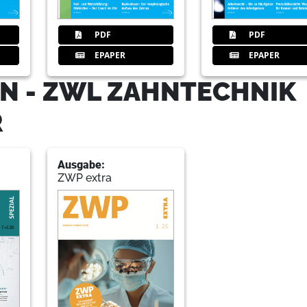
51
PDF
PDF
EPAPER
EPAPER
53
Llnerstege
N - ZWL ZAHNTECHNIK
R
57
Eventfokus
Ausgabe:
ZWP extra
60
Planung
62
Dentalart