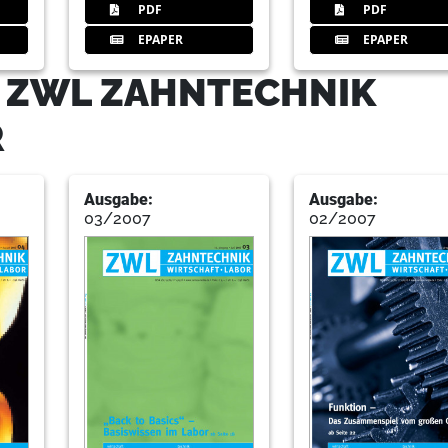
PDF
PDF
EPAPER
EPAPER
35
Fer
- ZWL ZAHNTECHNIK
R
40
Weber
Ausgabe:
Ausgabe:
03/2007
02/2007
44
Ulrici
48
Ba
Sabbagh