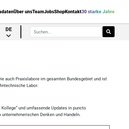
adaten
Über uns
Team
Jobs
Shop
Kontakt
30 starke Jahre
DE
wie auch Praxislabore im gesamten Bundesgebiet und ist
ahntechnische Labor.
u Kollege“ und umfassende Updates in puncto
tem unternehmerischen Denken und Handeln.