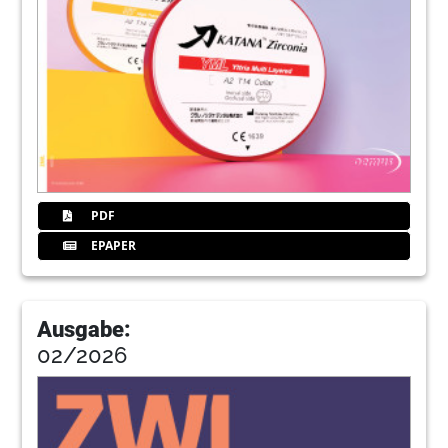
Axel Mühlhäuser
29
Jahrbücher im Praxisshop
30
Digital ist genau: Intraoralscankomplettiert
digitalen Laborworkflow
Christoph Bösing, Dr. Gerrit Meyer
36
Fokus: Firmennews
PDF
Redaktion
EPAPER
41
Funktion am Anfang
Claudia Gabbert
Ausgabe:
42
Bessere Versorgung durch
02/2026
implantologische Innovationen
44
Die Helden sind los
Carolin Gersin