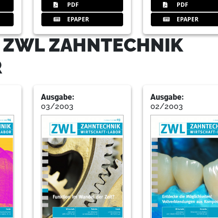
PDF
PDF
EPAPER
EPAPER
48
Silliinterview
- ZWL ZAHNTECHNIK
R
49
Muhlhausen
Ausgabe:
Ausgabe:
03/2003
02/2003
56
Schaal
60
Bredenstein
Bedrafp