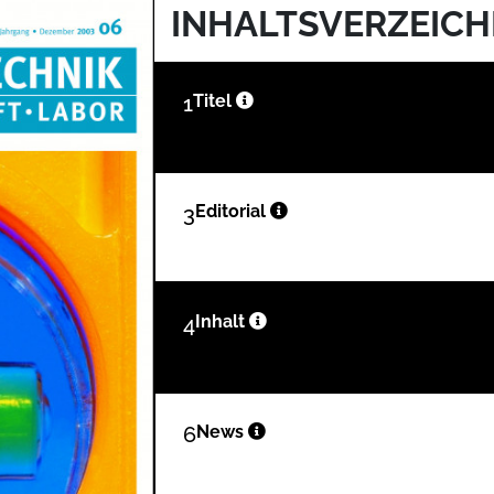
INHALTSVERZEICH
1
Titel
3
Editorial
4
Inhalt
6
News