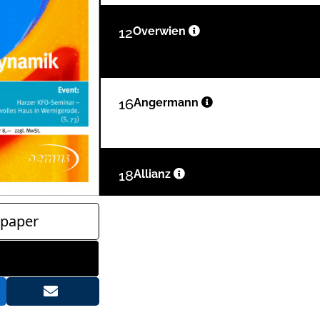
12
Overwien
16
Angermann
18
Allianz
paper
22
Bel
24
Einleitu