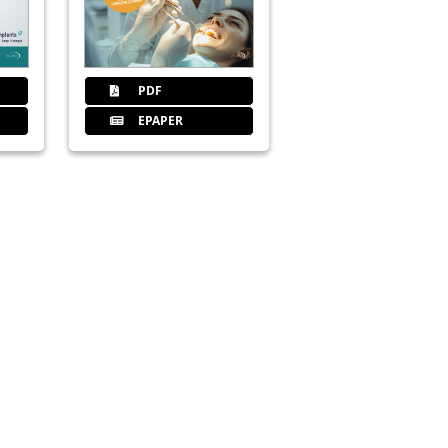
80
Prothetiksym
PDF
EPAPER
82
Marketingkon
84
Cercon
86
Eventnews