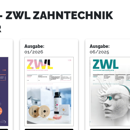
- ZWL ZAHNTECHNIK
R
28
Mailander
Ausgabe:
Ausgabe:
01/2026
06/2025
31
Frass
41
Schaneng
44
Silli