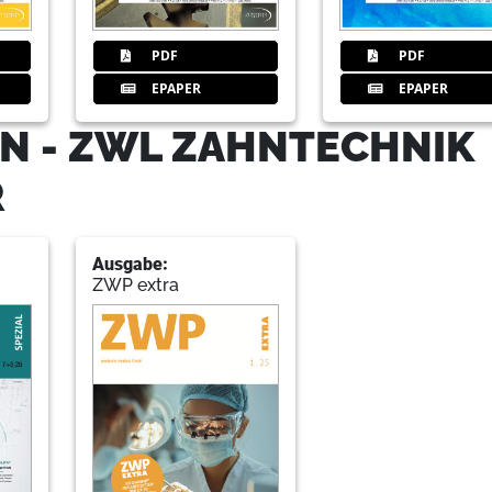
68
PDF
PDF
EPAPER
EPAPER
71
Dcsinterview
N - ZWL ZAHNTECHNIK
R
73
Kfofortbildu
Ausgabe:
ZWP extra
75
Ivoclar
78
Prufstand