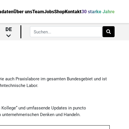
adaten
Über uns
Team
Jobs
Shop
Kontakt
30 starke Jahre
DE
wie auch Praxislabore im gesamten Bundesgebiet und ist
ahntechnische Labor.
u Kollege“ und umfassende Updates in puncto
tem unternehmerischen Denken und Handeln.