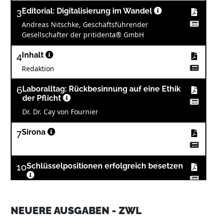
3
Editorial: Digitalisierung im Wandel
Andreas Nitschke, Geschäftsführender
Gesellschafter der pritidenta® GmbH
4
Inhalt
Redaktion
6
Laboralltag: Rückbesinnung auf eine Ethik
der Pflicht
Dr. Dr. Cay von Fournier
7
Sirona
10
Schlüsselpositionen erfolgreich besetzen
Norbert Markut
NEUERE AUSGABEN - ZWL
12
Interdisziplinäres Arbeiten bei navigierter