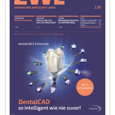
Georg Isbaner
48
Fräsmaschine auf Welttournee
Redaktion
50
Interview: „Funktion im Lichte aktueller
CAD/CAM-Technologien“
Interview mit ZTM Jochen Peters
52
Digitale Abdrücke der nächsten
Generation
Redaktion
54
Einstieg in die digitale Welt
Redaktion
55
Roadshow
Redaktion