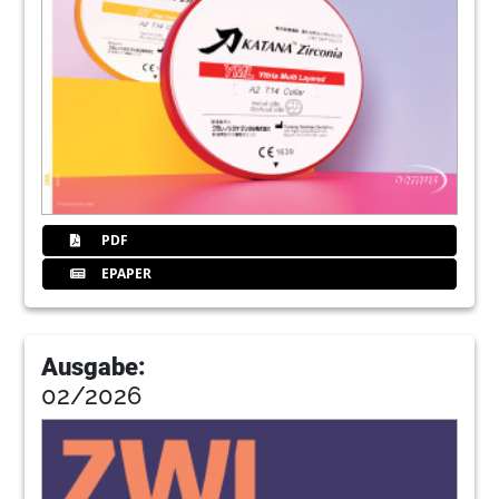
34
Möglichkeiten des interdisziplinären
Workflows
Dr. Christoph Pape, Guido W. Hammen
36
Lasersintern im digitalen Workflow
ZTM Ralf Kräher-Grube, ZTM Stephan Marzok, ZA
Dr. Matthias Müller
38
Fokus: Finanzen
Redaktion
PDF
EPAPER
43
Weniger Zeitaufwand und mehr Ästhetik
Redaktion
Ausgabe:
44
Veranstaltung: Moderne Konfektionszähne
02/2026
für jede Indikation
Redaktion
46
Die 1. Berliner Digitale – Der Goldstandard