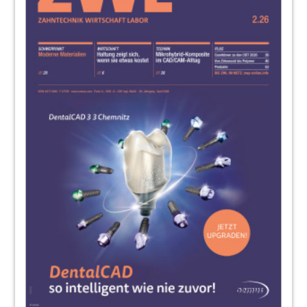
38
ZTM Cornel Weber
41
CAD/CAM: Fräsergebnis überzeugt und
passt genau
ZT, Dipl.-Betriebsw. (FH) Jörg Boger
44
Fortbildung: Digitale Dentale Technologien
2011 - Von Additiv bis Zirkon
Carla Senf
46
Expertensymposien: Mehr Wissen zu
Implantatprothetik und Vollkeramik
Dr. Gisela Peters
48
Produkte
Redaktion
51
ZWL Zahntechnik Wirtschaft Labor