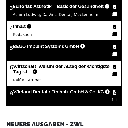
3
Editorial: Ästhetik – Basis der Gesundheit
Achim Ludwig, Da Vinci Dental, Meckenheim
4
Inhalt
Redaktion
5
BEGO Implant Systems GmbH
6
Wirtschaft: Warum der Alltag der wichtigste
Tag ist …
Ralf R. Strupat
9
Wieland Dental + Technik GmbH & Co. KG
10
Wirtschaft: Was wirklich Erfolg bringt
Dr. Marco Freiherr von Münchhausen
NEUERE AUSGABEN - ZWL